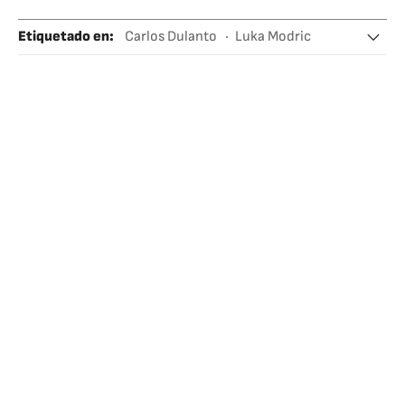
Etiquetado en
:
Carlos Dulanto
Luka Modric
Real Madrid
Champions League
Fútbol
Equipos
Competiciones
Deportes