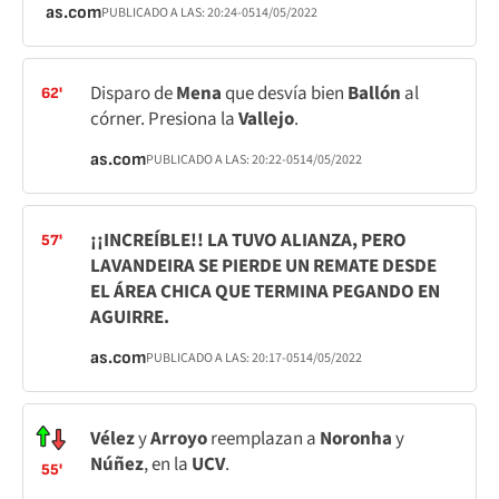
as.com
PUBLICADO A LAS:
20:24
-05
14/05/2022
Disparo de
Mena
que desvía bien
Ballón
al
62'
córner. Presiona la
Vallejo
.
as.com
PUBLICADO A LAS:
20:22
-05
14/05/2022
¡¡INCREÍBLE!! LA TUVO ALIANZA, PERO
57'
LAVANDEIRA SE PIERDE UN REMATE DESDE
EL ÁREA CHICA QUE TERMINA PEGANDO EN
AGUIRRE.
as.com
PUBLICADO A LAS:
20:17
-05
14/05/2022
Vélez
y
Arroyo
reemplazan a
Noronha
y
Núñez
, en la
UCV
.
55'