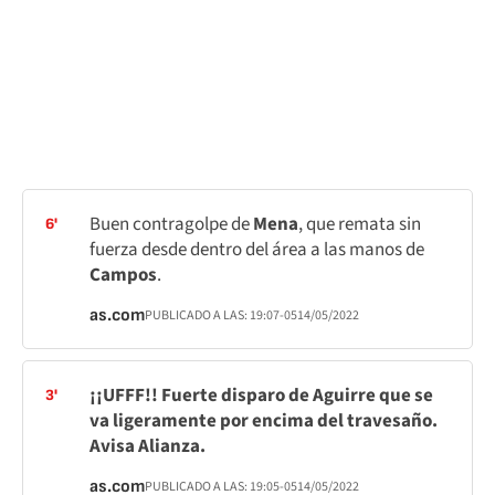
Buen contragolpe de
Mena
, que remata sin
6'
fuerza desde dentro del área a las manos de
Campos
.
as.com
PUBLICADO A LAS:
19:07
-05
14/05/2022
¡¡UFFF!! Fuerte disparo de Aguirre que se
3'
va ligeramente por encima del travesaño.
Avisa Alianza.
as.com
PUBLICADO A LAS:
19:05
-05
14/05/2022