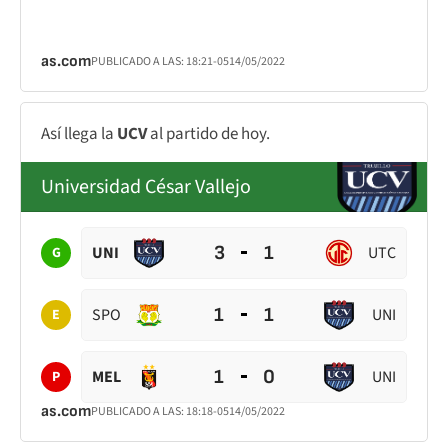
as.com
PUBLICADO A LAS:
18:21
-05
14/05/2022
Así llega la
UCV
al partido de hoy.
Universidad César Vallejo
3
1
UNI
UTC
G
1
1
SPO
UNI
E
1
0
MEL
UNI
P
as.com
PUBLICADO A LAS:
18:18
-05
14/05/2022