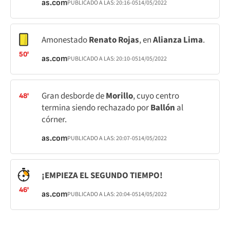
as.com
PUBLICADO A LAS:
20:16
-05
14/05/2022
Amonestado
Renato Rojas
, en
Alianza Lima
.
50'
as.com
PUBLICADO A LAS:
20:10
-05
14/05/2022
Gran desborde de
Morillo
, cuyo centro
48'
termina siendo rechazado por
Ballón
al
córner.
as.com
PUBLICADO A LAS:
20:07
-05
14/05/2022
¡EMPIEZA EL SEGUNDO TIEMPO!
46'
as.com
PUBLICADO A LAS:
20:04
-05
14/05/2022