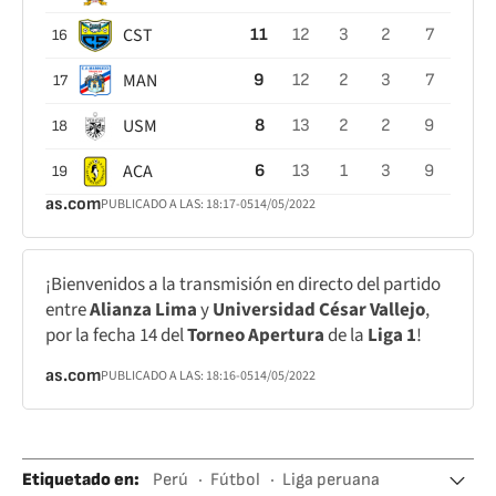
CST
11
12
3
2
7
16
MAN
9
12
2
3
7
17
USM
8
13
2
2
9
18
ACA
6
13
1
3
9
19
as.com
PUBLICADO A LAS:
18:17
-05
14/05/2022
¡Bienvenidos a la transmisión en directo del partido
entre
Alianza Lima
y
Universidad César Vallejo
,
por la fecha 14 del
Torneo Apertura
de la
Liga 1
!
as.com
PUBLICADO A LAS:
18:16
-05
14/05/2022
Etiquetado en
:
Perú
Fútbol
Liga peruana