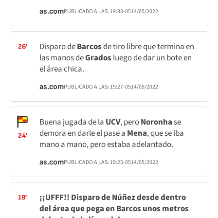
as.com
PUBLICADO A LAS:
19:33
-05
14/05/2022
Disparo de
Barcos
de tiro libre que termina en
26'
las manos de
Grados
luego de dar un bote en
el área chica.
as.com
PUBLICADO A LAS:
19:27
-05
14/05/2022
Buena jugada de la
UCV
, pero
Noronha
se
demora en darle el pase a
Mena
, que se iba
24'
mano a mano, pero estaba adelantado.
as.com
PUBLICADO A LAS:
19:25
-05
14/05/2022
¡¡UFFF!! Disparo de Núñez desde dentro
19'
del área que pega en Barcos unos metros