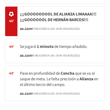
¡¡¡GOOOOOOOOL DE ALIANZA LIMAAAA!!!
¡¡¡GOOOOOOL DE HERNÁN BARCOS!!!
45'
as.com
PUBLICADO A LAS:
19:45
-05
14/05/2022
Se jugará
1 minuto
de tiempo añadido.
44'
as.com
PUBLICADO A LAS:
19:45
-05
14/05/2022
Pase en profundidad de
Concha
que se va al
43'
saque de meta. Le falta precisión a
Alianza
en
el último tercio del campo.
as.com
PUBLICADO A LAS:
19:43
-05
14/05/2022