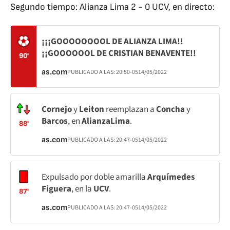
Segundo tiempo: Alianza Lima 2 - 0 UCV, en directo:
¡¡¡GOOOOOOOOL DE ALIANZA LIMA!!
¡¡GOOOOOOL DE CRISTIAN BENAVENTE!!
90'
as.com
PUBLICADO A LAS:
20:50
-05
14/05/2022
Cornejo
y
Leiton
reemplazan a
Concha
y
Barcos
, en
Alianza
Lima
.
88'
as.com
PUBLICADO A LAS:
20:47
-05
14/05/2022
Expulsado por doble amarilla
Arquímedes
Figuera
, en la
UCV
.
87'
as.com
PUBLICADO A LAS:
20:47
-05
14/05/2022