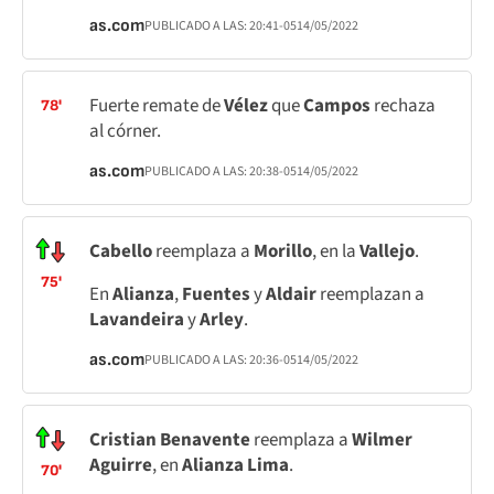
as.com
PUBLICADO A LAS:
20:41
-05
14/05/2022
Fuerte remate de
Vélez
que
Campos
rechaza
78'
al córner.
as.com
PUBLICADO A LAS:
20:38
-05
14/05/2022
Cabello
reemplaza a
Morillo
, en la
Vallejo
.
75'
En
Alianza
,
Fuentes
y
Aldair
reemplazan a
Lavandeira
y
Arley
.
as.com
PUBLICADO A LAS:
20:36
-05
14/05/2022
Cristian Benavente
reemplaza a
Wilmer
Aguirre
, en
Alianza Lima
.
70'