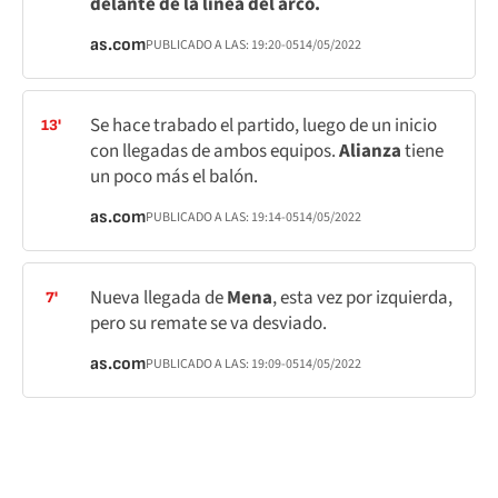
delante de la línea del arco.
as.com
PUBLICADO A LAS:
19:20
-05
14/05/2022
Se hace trabado el partido, luego de un inicio
13'
con llegadas de ambos equipos.
Alianza
tiene
un poco más el balón.
as.com
PUBLICADO A LAS:
19:14
-05
14/05/2022
Nueva llegada de
Mena
, esta vez por izquierda,
7'
pero su remate se va desviado.
as.com
PUBLICADO A LAS:
19:09
-05
14/05/2022