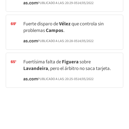
as.com
PUBLICADO A LAS:
20:29
-05
14/05/2022
Fuerte disparo de
Vélez
que controla sin
69'
problemas
Campos
.
as.com
PUBLICADO A LAS:
20:28
-05
14/05/2022
Fuertísima falta de
Figuera
sobre
65'
Lavandeira
, pero el árbitro no saca tarjeta.
as.com
PUBLICADO A LAS:
20:25
-05
14/05/2022