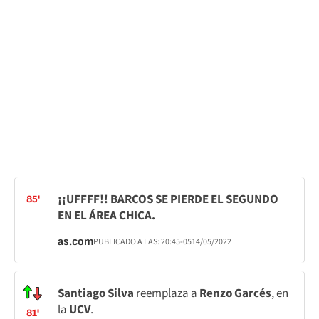
¡¡UFFFF!! BARCOS SE PIERDE EL SEGUNDO
85'
EN EL ÁREA CHICA.
as.com
PUBLICADO A LAS:
20:45
-05
14/05/2022
Santiago Silva
reemplaza a
Renzo Garcés
, en
la
UCV
.
81'