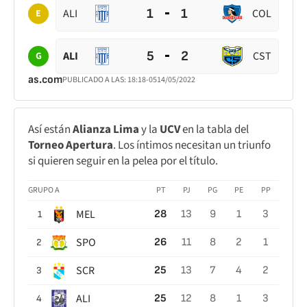
1
1
ALI
COL
E
5
2
ALI
CST
G
as.com
PUBLICADO A LAS:
18:18
-05
14/05/2022
Así están
Alianza Lima
y la
UCV
en la tabla del
Torneo Apertura
. Los íntimos necesitan un triunfo
si quieren seguir en la pelea por el título.
GRUPO A
PT
PJ
PG
PE
PP
MEL
28
13
9
1
3
1
SPO
26
11
8
2
1
2
SCR
25
13
7
4
2
3
ALI
25
12
8
1
3
4