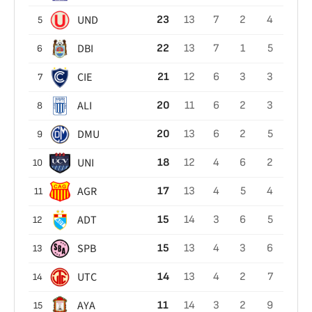
UND
23
13
7
2
4
5
DBI
22
13
7
1
5
6
CIE
21
12
6
3
3
7
ALI
20
11
6
2
3
8
DMU
20
13
6
2
5
9
UNI
18
12
4
6
2
10
AGR
17
13
4
5
4
11
ADT
15
14
3
6
5
12
SPB
15
13
4
3
6
13
UTC
14
13
4
2
7
14
AYA
11
14
3
2
9
15