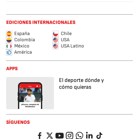
Copa Perú
EDICIONES INTERNACIONALES
España
Chile
Colombia
USA
México
USA Latino
América
APPS
El deporte dónde y
cómo quieras
SÍGUENOS
Facebook
Twitter
YouTube
Instagram
Whatsapp
LinkedIn
TikTok