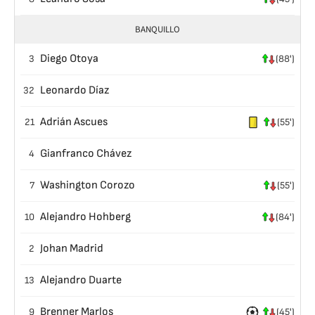
BANQUILLO
Diego Otoya
3
(88')
Leonardo Díaz
32
Adrián Ascues
21
(55')
Gianfranco Chávez
4
Washington Corozo
7
(55')
Alejandro Hohberg
10
(84')
Johan Madrid
2
Alejandro Duarte
13
Brenner Marlos
9
(45')