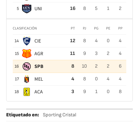
UNI
16
8
5
1
2
5
CLASIFICACIÓN
PT
PJ
PG
PE
PP
CIE
12
8
4
0
4
14
AGR
11
9
3
2
4
15
SPB
8
10
2
2
6
16
MEL
4
8
0
4
4
17
ACA
3
9
1
0
8
18
Etiquetado en
:
Sporting Cristal