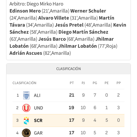
Arbitro: Diego Mirko Haro
Edinson Mero
(21',Amarilla)
Werner Schuler
(24',Amarilla)
Alvaro Villete
(31',Amarilla)
Martín
Távara
(34',Amarilla)
Jesús Pretel
(48',Amarilla)
Kevin
Sánchez
(58',Amarilla)
Diego Martín Sánchez
(63',Amarilla)
Jesús Barco
(68',Amarilla)
Jhilmar
Lobatón
(68',Amarilla)
Jhilmar Lobatón
(77',Roja)
Adrián Ascues
(82',Amarilla)
CLASIFICACIÓN
CLASIFICACIÓN
PT
PJ
PG
PE
PP
ALI
21
9
7
0
2
1
UND
19
10
6
1
3
2
SCR
17
9
4
5
0
3
GAR
17
10
5
2
3
4