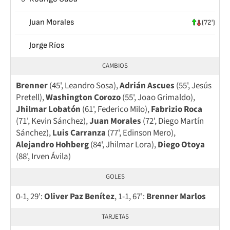
Juan Morales
(72')
Jorge Ríos
CAMBIOS
Brenner
(45', Leandro Sosa),
Adrián Ascues
(55', Jesús
Pretell),
Washington Corozo
(55', Joao Grimaldo),
Jhilmar Lobatón
(61', Federico Milo),
Fabrizio Roca
(71', Kevin Sánchez),
Juan Morales
(72', Diego Martín
Sánchez),
Luis Carranza
(77', Edinson Mero),
Alejandro Hohberg
(84', Jhilmar Lora),
Diego Otoya
(88', Irven Ávila)
GOLES
0-1, 29':
Oliver Paz Benítez
, 1-1, 67':
Brenner Marlos
TARJETAS