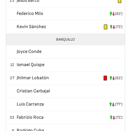
Jesús Barco
23
Federico Milo
(61')
Kevin Sánchez
(71')
BANQUILLO
Joyce Conde
Ismael Quispe
12
Jhilmar Lobatón
27
(61')
Cristian Carbajal
Luis Carranza
(77')
Fabrizio Roca
33
(71')
Rodrigo Cuba
6