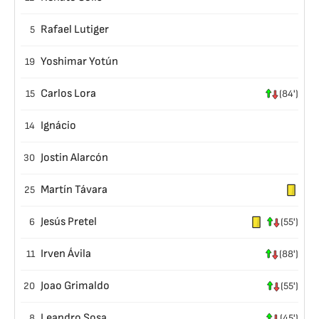
Rafael Lutiger
5
Yoshimar Yotún
19
Carlos Lora
15
(84')
Ignácio
14
Jostin Alarcón
30
Martín Távara
25
Jesús Pretel
6
(55')
Irven Ávila
11
(88')
Joao Grimaldo
20
(55')
Leandro Sosa
8
(45')