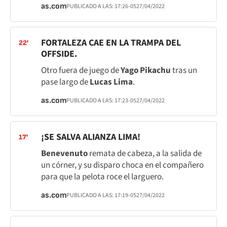
as.com
PUBLICADO A LAS:
17:26
-05
27/04/2022
FORTALEZA CAE EN LA TRAMPA DEL
22'
OFFSIDE.
Otro fuera de juego de
Yago Pikachu
tras un
pase largo de
Lucas Lima
.
as.com
PUBLICADO A LAS:
17:23
-05
27/04/2022
¡SE SALVA ALIANZA LIMA!
17'
Benevenuto
remata de cabeza, a la salida de
un córner, y su disparo choca en el compañero
para que la pelota roce el larguero.
as.com
PUBLICADO A LAS:
17:19
-05
27/04/2022