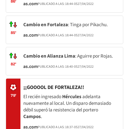
86'
as.com
PUBLICADO A LAS:
18:44
-05
27/04/2022
Cambio en Fortaleza
: Tinga por Pikachu.
85'
as.com
PUBLICADO A LAS:
18:44
-05
27/04/2022
Cambio en Alianza Lima
: Aguirre por Rojas.
82'
as.com
PUBLICADO A LAS:
18:40
-05
27/04/2022
¡¡GOOOOL DE FORTALEZA!!
79'
El recién ingresado
Hércules
adelanta
nuevamente al local. Un disparo demasiado
débil superó la resistencia del portero
Campos
.
as.com
PUBLICADO A LAS:
18:37
-05
27/04/2022