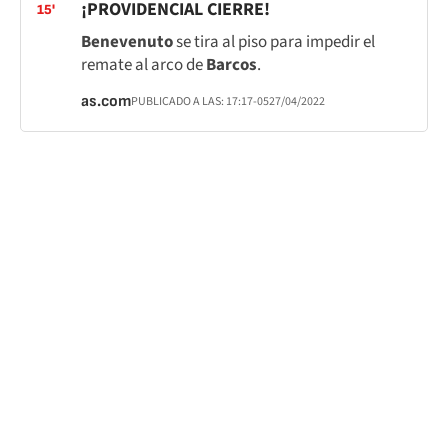
¡PROVIDENCIAL CIERRE!
15'
Benevenuto
se tira al piso para impedir el
remate al arco de
Barcos
.
as.com
PUBLICADO A LAS:
17:17
-05
27/04/2022