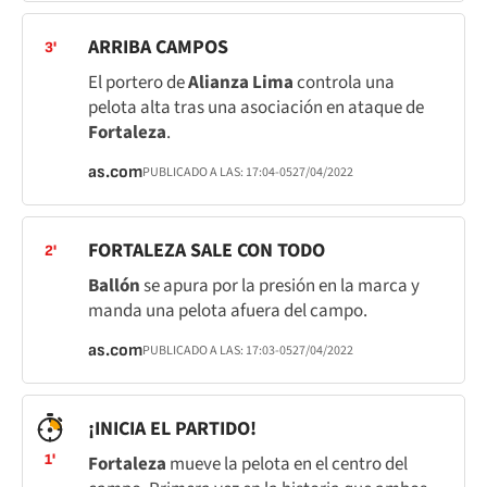
ARRIBA CAMPOS
3'
El portero de
Alianza Lima
controla una
pelota alta tras una asociación en ataque de
Fortaleza
.
as.com
PUBLICADO A LAS:
17:04
-05
27/04/2022
FORTALEZA SALE CON TODO
2'
Ballón
se apura por la presión en la marca y
manda una pelota afuera del campo.
as.com
PUBLICADO A LAS:
17:03
-05
27/04/2022
¡INICIA EL PARTIDO!
1'
Fortaleza
mueve la pelota en el centro del