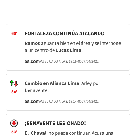
FORTALEZA CONTINÚA ATACANDO
60'
Ramos
aguanta bien en el área y se interpone
a un centro de
Lucas Lima
.
as.com
PUBLICADO A LAS:
18:19
-05
27/04/2022
Cambio en Alianza Lima
: Arley por
Benavente.
54'
as.com
PUBLICADO A LAS:
18:14
-05
27/04/2022
¡BENAVENTE LESIONADO!
53'
El '
Chaval
' no puede continuar. Acusa una