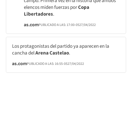
campo. Primera vez en la historia que ambos
elencos miden fuerzas por
Copa
Libertadores
.
as.com
PUBLICADO A LAS:
17:00
-05
27/04/2022
Los protagonistas del partido ya aparecen en la
cancha del
Arena Castelao
.
as.com
PUBLICADO A LAS:
16:55
-05
27/04/2022