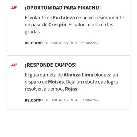
¡OPORTUNIDAD PARA PIKACHU!
48'
El volante de
Fortaleza
resuelve pésimamente
un pase de
Crespín
. El balón acaba en las
gradas.
as.com
PUBLICADO A LAS:
18:07
-05
27/04/2022
¡RESPONDE CAMPOS!
46'
El guardameta de
Alianza Lima
bloquea un
disparo de
Moises
. Deja un rebote que logra
resolver, a tiempo,
Rojas
.
as.com
PUBLICADO A LAS:
18:04
-05
27/04/2022