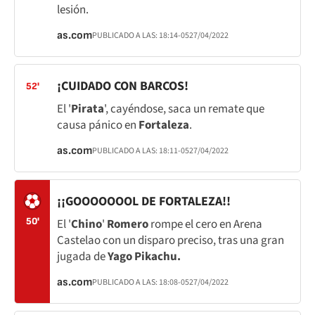
lesión.
as.com
PUBLICADO A LAS:
18:14
-05
27/04/2022
¡CUIDADO CON BARCOS!
52'
El '
Pirata
', cayéndose, saca un remate que
causa pánico en
Fortaleza
.
as.com
PUBLICADO A LAS:
18:11
-05
27/04/2022
¡¡GOOOOOOOL DE FORTALEZA!!
50'
El '
Chino
'
Romero
rompe el cero en Arena
Castelao con un disparo preciso, tras una gran
jugada de
Yago Pikachu.
as.com
PUBLICADO A LAS:
18:08
-05
27/04/2022