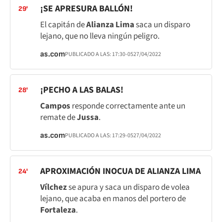
¡SE APRESURA BALLÓN!
29'
El capitán de
Alianza Lima
saca un disparo
lejano, que no lleva ningún peligro.
as.com
PUBLICADO A LAS:
17:30
-05
27/04/2022
¡PECHO A LAS BALAS!
28'
Campos
responde correctamente ante un
remate de
Jussa
.
as.com
PUBLICADO A LAS:
17:29
-05
27/04/2022
APROXIMACIÓN INOCUA DE ALIANZA LIMA
24'
Vílchez
se apura y saca un disparo de volea
lejano, que acaba en manos del portero de
Fortaleza
.