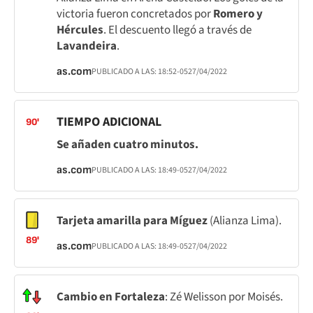
victoria fueron concretados por
Romero y
Hércules
. El descuento llegó a través de
Lavandeira
.
as.com
PUBLICADO A LAS:
18:52
-05
27/04/2022
TIEMPO ADICIONAL
90'
Se añaden cuatro minutos.
as.com
PUBLICADO A LAS:
18:49
-05
27/04/2022
Tarjeta amarilla para Míguez
(Alianza Lima).
89'
as.com
PUBLICADO A LAS:
18:49
-05
27/04/2022
Cambio en Fortaleza
: Zé Welisson por Moisés.