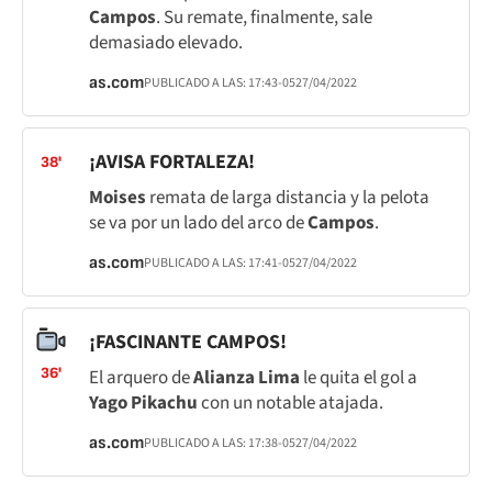
Campos
. Su remate, finalmente, sale
demasiado elevado.
as.com
PUBLICADO A LAS:
17:43
-05
27/04/2022
¡AVISA FORTALEZA!
38'
Moises
remata de larga distancia y la pelota
se va por un lado del arco de
Campos
.
as.com
PUBLICADO A LAS:
17:41
-05
27/04/2022
¡FASCINANTE CAMPOS!
36'
El arquero de
Alianza Lima
le quita el gol a
Yago Pikachu
con un notable atajada.
as.com
PUBLICADO A LAS:
17:38
-05
27/04/2022