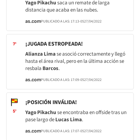
Yago Pikachu
saca un remate de larga
distancia que acaba en las nubes.
as.com
PUBLICADO A LAS:
17:13
-05
27/04/2022
¡JUGADA ESTROPEADA!
7'
Alianza Lima
se asoció correctamente y llegó
hasta el área rival, pero en la última acción se
resbala
Barcos
.
as.com
PUBLICADO A LAS:
17:09
-05
27/04/2022
¡POSICIÓN INVÁLIDA!
5'
Yago Pikachu
se encontraba en offside tras un
pase largo de
Lucas Lima
.
as.com
PUBLICADO A LAS:
17:07
-05
27/04/2022