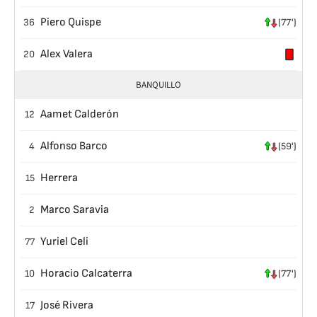
Piero Quispe
36
(77')
Alex Valera
20
BANQUILLO
Aamet Calderón
12
Alfonso Barco
4
(59')
Herrera
15
Marco Saravia
2
Yuriel Celi
77
Horacio Calcaterra
10
(77')
José Rivera
17