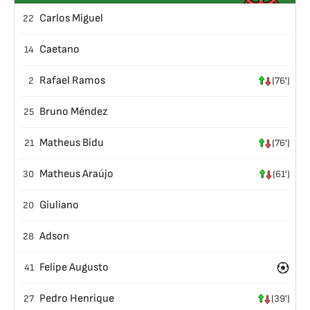
Carlos Miguel
22
Caetano
14
Rafael Ramos
2
(76')
Bruno Méndez
25
Matheus Bidu
21
(76')
Matheus Araújo
30
(61')
Giuliano
20
Adson
28
Felipe Augusto
41
Pedro Henrique
27
(39')