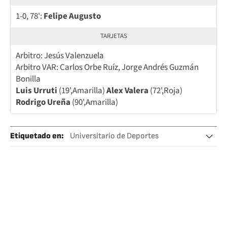
1-0, 78':
Felipe Augusto
TARJETAS
Arbitro: Jesús Valenzuela
Arbitro VAR: Carlos Orbe Ruíz, Jorge Andrés Guzmán
Bonilla
Luis Urruti
(19',Amarilla)
Alex Valera
(72',Roja)
Rodrigo Ureña
(90',Amarilla)
Etiquetado en
:
Universitario de Deportes
Corinthians
Copa Sudamericana
Fútbol
Perú