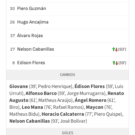
Piero Guzmán
30
Hugo Ancajima
26
Álvaro Rojas
37
Nelson Cabanillas
27
(93')
Edison Flores
8
(59')
CAMBIOS
Giovane
(39', Pedro Henrique),
Édison Flores
(59', Luis
Urruti),
Alfonso Barco
(59', Jorge Murrugarra),
Renato
Augusto
(61', Matheus Araújo),
Ángel Romero
(61',
Biro),
Leo Mana
(76', Rafael Ramos),
Maycon
(76',
Matheus Bidu),
Horacio Calcaterra
(77', Piero Quispe),
Nelson Cabanillas
(93', José Bolívar)
GOLES