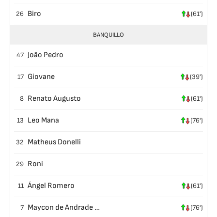
Biro
26
(61')
BANQUILLO
João Pedro
47
Giovane
17
(39')
Renato Augusto
8
(61')
Leo Mana
13
(76')
Matheus Donelli
32
Roni
29
Ángel Romero
11
(61')
Maycon de Andrade Barberan
7
(76')