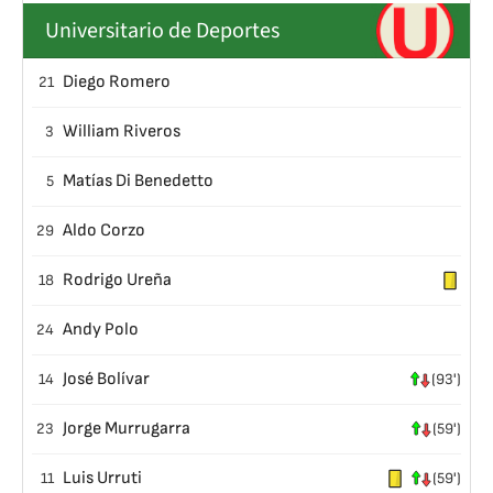
Universitario de Deportes
Diego Romero
21
William Riveros
3
Matías Di Benedetto
5
Aldo Corzo
29
Rodrigo Ureña
18
Andy Polo
24
José Bolívar
14
(93')
Jorge Murrugarra
23
(59')
Luis Urruti
11
(59')