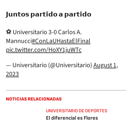
𝗝𝘂𝗻𝘁𝗼𝘀 𝗽𝗮𝗿𝘁𝗶𝗱𝗼 𝗮 𝗽𝗮𝗿𝘁𝗶𝗱𝗼
⚽️ Universitario 3-0 Carlos A.
Mannucci
#ConLaUHastaElFinal
pic.twitter.com/HoXY1juWTc
— Universitario (@Universitario)
August 1,
2023
NOTICIAS RELACIONADAS
UNIVERSITARIO DE DEPORTES
El diferencial es Flores