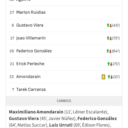
Marlon Ruidías
27
Gustavo Viera
6
(45')
Joao Villamarín
17
(72')
Federico González
26
(64')
Erick Perleche
21
(71')
Amondarain
22
(11')
Tarek Carranza
7
CAMBIOS
Maximiliano Amondarain
(11', Léiner Escalante),
Gustavo Viera
(45', Javier Núñez),
Federico González
(64', Matías Succar),
Luis Urruti
(69', Édison Flores),