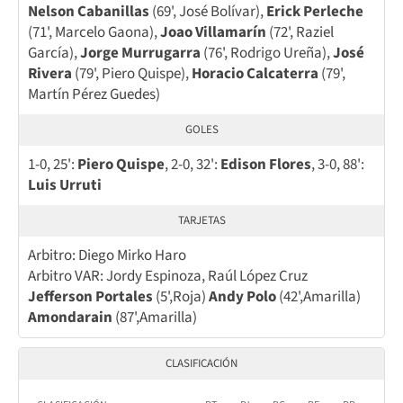
Nelson Cabanillas
(69', José Bolívar),
Erick Perleche
(71', Marcelo Gaona),
Joao Villamarín
(72', Raziel
García),
Jorge Murrugarra
(76', Rodrigo Ureña),
José
Rivera
(79', Piero Quispe),
Horacio Calcaterra
(79',
Martín Pérez Guedes)
GOLES
1-0, 25':
Piero Quispe
, 2-0, 32':
Edison Flores
, 3-0, 88':
Luis Urruti
TARJETAS
Arbitro: Diego Mirko Haro
Arbitro VAR: Jordy Espinoza, Raúl López Cruz
Jefferson Portales
(5',Roja)
Andy Polo
(42',Amarilla)
Amondarain
(87',Amarilla)
CLASIFICACIÓN