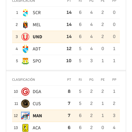
CLASIFICACIÓN
PT
PJ
PG
PE
PP
SCR
14
6
4
2
0
1
MEL
14
6
4
2
0
2
UND
14
6
4
2
0
3
ADT
12
5
4
0
1
4
SPO
10
5
3
1
1
5
CLASIFICACIÓN
PT
PJ
PG
PE
PP
DGA
8
5
2
2
1
10
CUS
7
5
2
1
2
11
MAN
7
6
2
1
3
12
ACA
6
6
2
0
4
13