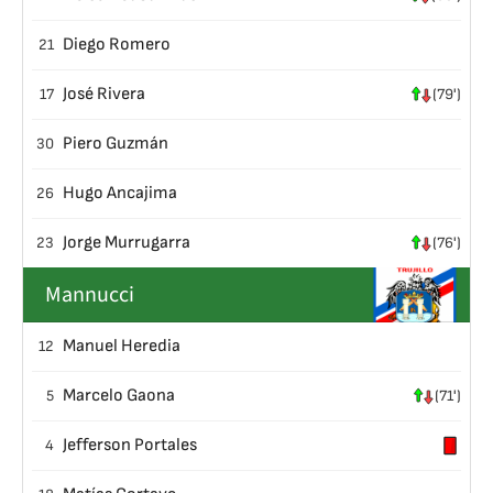
Diego Romero
21
José Rivera
17
(79')
Piero Guzmán
30
Hugo Ancajima
26
Jorge Murrugarra
23
(76')
Mannucci
Manuel Heredia
12
Marcelo Gaona
5
(71')
Jefferson Portales
4