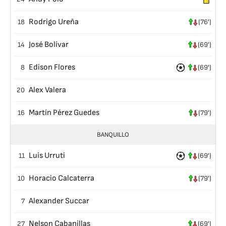
Rodrigo Ureña
18
(76')
José Bolívar
14
(69')
Edison Flores
8
(69')
Alex Valera
20
Martín Pérez Guedes
16
(79')
BANQUILLO
Luis Urruti
11
(69')
Horacio Calcaterra
10
(79')
Alexander Succar
7
Nelson Cabanillas
27
(69')