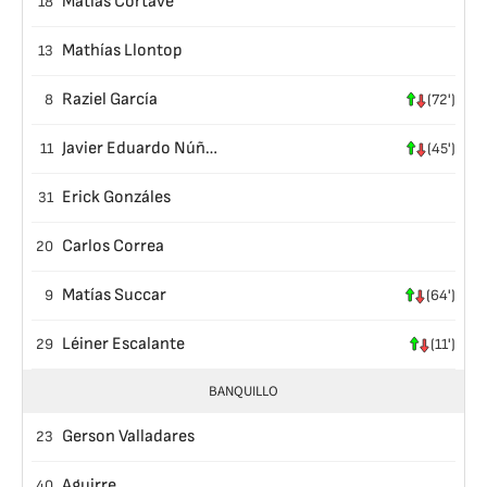
Matías Cortave
18
Mathías Llontop
13
Raziel García
8
(72')
Javier Eduardo Núñez Mendoza
11
(45')
Erick Gonzáles
31
Carlos Correa
20
Matías Succar
9
(64')
Léiner Escalante
29
(11')
BANQUILLO
Gerson Valladares
23
Aguirre
40