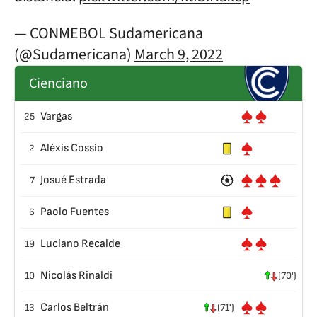
— CONMEBOL Sudamericana
(@Sudamericana)
March 9, 2022
Cienciano
Vargas
25
Aléxis Cossío
2
Josué Estrada
7
Paolo Fuentes
6
Luciano Recalde
19
Nicolás Rinaldi
10
(70')
Carlos Beltrán
13
(71')