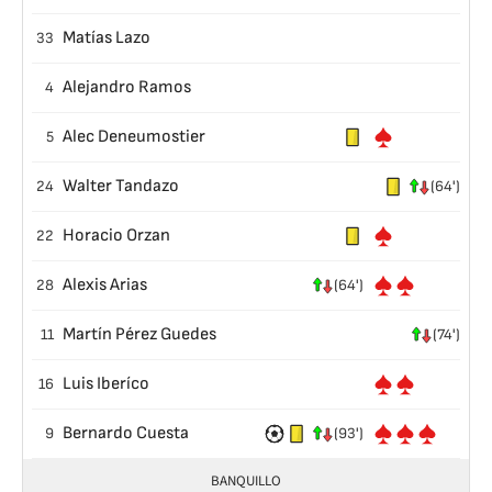
Matías Lazo
33
Alejandro Ramos
4
Alec Deneumostier
5
Walter Tandazo
24
(64')
Horacio Orzan
22
Alexis Arias
28
(64')
Martín Pérez Guedes
11
(74')
Luis Iberíco
16
Bernardo Cuesta
9
(93')
BANQUILLO