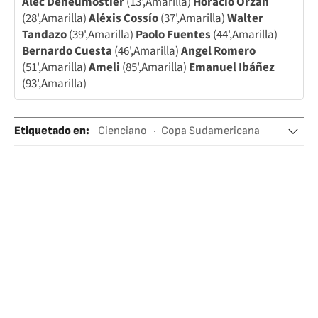
Alec Deneumostier
(13',Amarilla)
Horacio Orzan
(28',Amarilla)
Aléxis Cossío
(37',Amarilla)
Walter
Tandazo
(39',Amarilla)
Paolo Fuentes
(44',Amarilla)
Bernardo Cuesta
(46',Amarilla)
Angel Romero
(51',Amarilla)
Ameli
(85',Amarilla)
Emanuel Ibáñez
(93',Amarilla)
Etiquetado en
:
Cienciano
Copa Sudamericana
Melgar