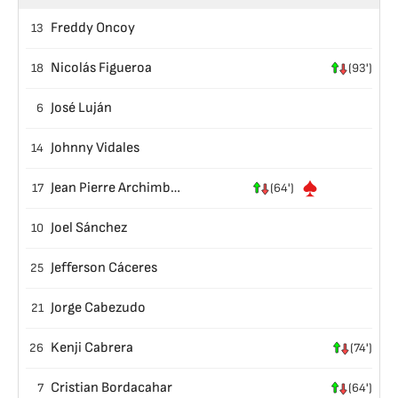
Freddy Oncoy
13
Nicolás Figueroa
18
(93')
José Luján
6
Johnny Vidales
14
Jean Pierre Archimbaud
17
(64')
Joel Sánchez
10
Jefferson Cáceres
25
Jorge Cabezudo
21
Kenji Cabrera
26
(74')
Cristian Bordacahar
7
(64')