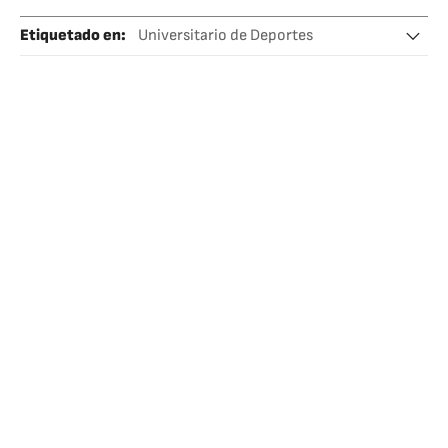
Etiquetado en
:
Universitario de Deportes
Academia Cantolao
Liga peruana
Perú
Fútbol