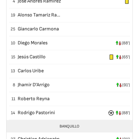
José Andrés Ramírez
4
Alonso Tamariz Ramirez
19
Giancarlo Carmona
25
Diego Morales
10
(88')
Jesús Castillo
15
(65')
Carlos Uribe
13
Jhamir D'Arrigo
8
(91')
Roberto Reyna
11
Rodrigo Pastorini
14
(88')
BANQUILLO