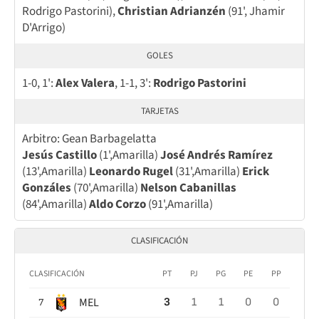
Rodrigo Pastorini),
Christian Adrianzén
(91', Jhamir
D'Arrigo)
GOLES
1-0, 1':
Alex Valera
, 1-1, 3':
Rodrigo Pastorini
TARJETAS
Arbitro: Gean Barbagelatta
Jesús Castillo
(1',Amarilla)
José Andrés Ramírez
(13',Amarilla)
Leonardo Rugel
(31',Amarilla)
Erick
Gonzáles
(70',Amarilla)
Nelson Cabanillas
(84',Amarilla)
Aldo Corzo
(91',Amarilla)
CLASIFICACIÓN
CLASIFICACIÓN
PT
PJ
PG
PE
PP
MEL
3
1
1
0
0
7