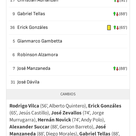
Christian Adrianzén
27
(91')
Gabriel Tellas
9
(88')
Erick Gonzáles
36
(65')
Gianmarco Gambetta
5
Robinson Alzamora
6
José Manzaneda
7
(88')
José Dávila
31
CAMBIOS
Rodrigo Vilca
(56', Alberto Quintero),
Erick Gonzáles
(65', Jesús Castillo),
José Zevallos
(74', Jorge
Murrugarra),
Hernán Novick
(74', Andy Polo),
Alexander Succar
(88', Gerson Barreto),
José
Manzaneda
(88', Diego Morales),
Gabriel Tellas
(88',