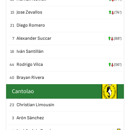
Jose Zevallos
15
(74')
Diego Romero
21
Alexander Succar
7
(88')
Iván Santillán
16
Rodrigo Vilca
44
(56')
Brayan Rivera
40
Cantolao
Christian Limousin
23
Arón Sánchez
3