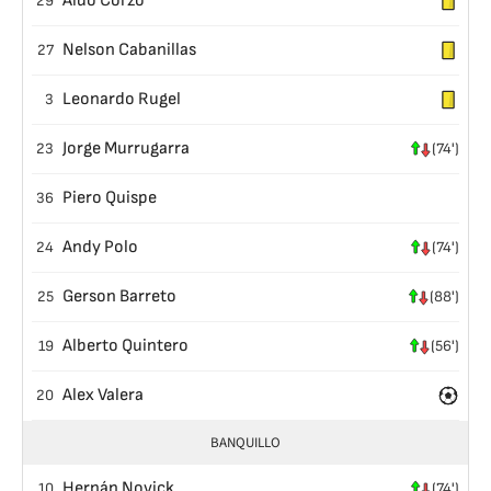
Aldo Corzo
29
Nelson Cabanillas
27
Leonardo Rugel
3
Jorge Murrugarra
23
(74')
Piero Quispe
36
Andy Polo
24
(74')
Gerson Barreto
25
(88')
Alberto Quintero
19
(56')
Alex Valera
20
BANQUILLO
Hernán Novick
10
(74')