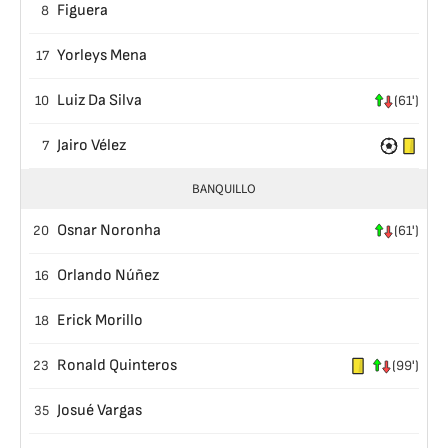
Figuera
8
Yorleys Mena
17
Luiz Da Silva
10
(61')
Jairo Vélez
7
BANQUILLO
Osnar Noronha
20
(61')
Orlando Núñez
16
Erick Morillo
18
Ronald Quinteros
23
(99')
Josué Vargas
35