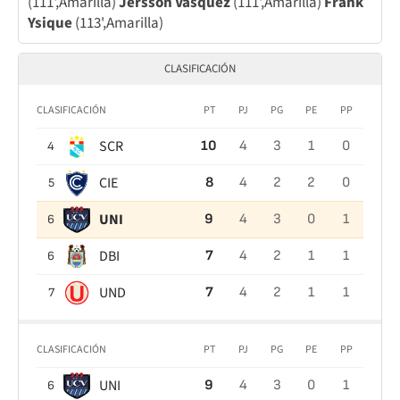
(111',Amarilla)
Jersson Vásquez
(111',Amarilla)
Frank
Ysique
(113',Amarilla)
CLASIFICACIÓN
CLASIFICACIÓN
PT
PJ
PG
PE
PP
SCR
10
4
3
1
0
4
CIE
8
4
2
2
0
5
UNI
9
4
3
0
1
6
DBI
7
4
2
1
1
6
UND
7
4
2
1
1
7
CLASIFICACIÓN
PT
PJ
PG
PE
PP
UNI
9
4
3
0
1
6