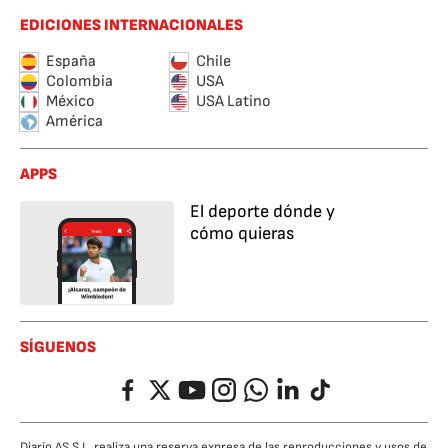
EDICIONES INTERNACIONALES
España
Chile
Colombia
USA
México
USA Latino
América
APPS
El deporte dónde y
cómo quieras
SÍGUENOS
Facebook
Twitter
YouTube
Instagram
Whatsapp
LinkedIn
TikTok
Diario AS S.L. realiza una reserva expresa de las reproducciones y usos de