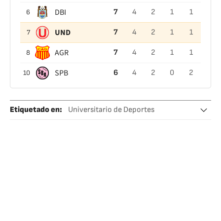
DBI
7
4
2
1
1
6
UND
7
4
2
1
1
7
AGR
7
4
2
1
1
8
SPB
6
4
2
0
2
10
Etiquetado en
:
Universitario de Deportes
Liga peruana
Perú