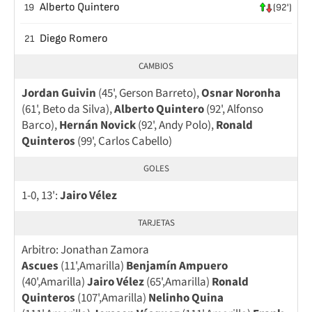
Alberto Quintero
19
(92')
Diego Romero
21
CAMBIOS
Jordan Guivin
(45', Gerson Barreto),
Osnar Noronha
(61', Beto da Silva),
Alberto Quintero
(92', Alfonso
Barco),
Hernán Novick
(92', Andy Polo),
Ronald
Quinteros
(99', Carlos Cabello)
GOLES
1-0, 13':
Jairo Vélez
TARJETAS
Arbitro: Jonathan Zamora
Ascues
(11',Amarilla)
Benjamín Ampuero
(40',Amarilla)
Jairo Vélez
(65',Amarilla)
Ronald
Quinteros
(107',Amarilla)
Nelinho Quina