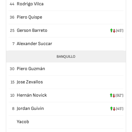
Rodrigo Vilca
44
Piero Quispe
36
Gerson Barreto
25
(45')
Alexander Succar
7
BANQUILLO
Piero Guzmán
30
Jose Zevallos
15
Hernán Novick
10
(92')
Jordan Guivin
8
(45')
Yacob