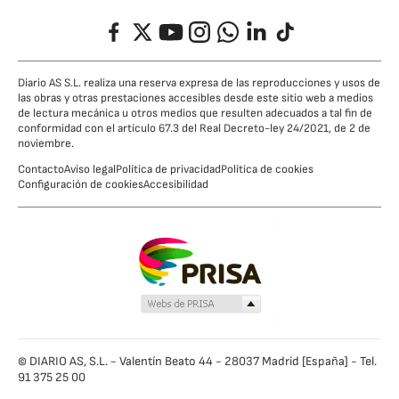
Facebook
Twitter
YouTube
Instagram
Whatsapp
LinkedIn
TikTok
Diario AS S.L. realiza una reserva expresa de las reproducciones y usos de
las obras y otras prestaciones accesibles desde este sitio web a medios
de lectura mecánica u otros medios que resulten adecuados a tal fin de
conformidad con el artículo 67.3 del Real Decreto-ley 24/2021, de 2 de
noviembre.
Contacto
Aviso legal
Política de privacidad
Política de cookies
Configuración de cookies
Accesibilidad
© DIARIO AS, S.L. - Valentín Beato 44 - 28037 Madrid [España] - Tel.
91 375 25 00