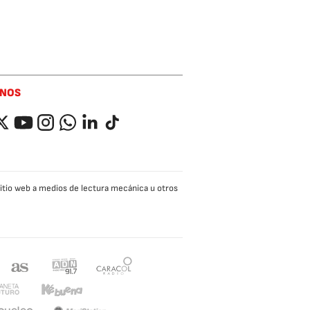
ENOS
ok
itter
YouTube
Instagram
Whatsapp
LinkedIn
TikTok
 sitio web a medios de lectura mecánica u otros