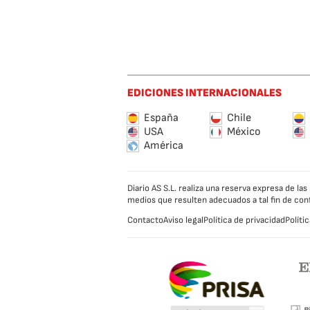
EDICIONES INTERNACIONALES
España
Chile
USA
México
América
Diario AS S.L. realiza una reserva expresa de l
medios que resulten adecuados a tal fin de con
Contacto
Aviso legal
Política de privacidad
Políti
Caracol
na
station