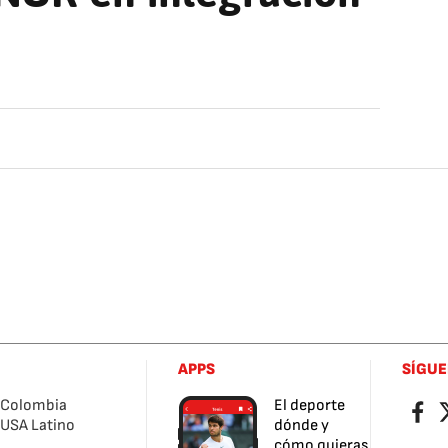
APPS
SÍGU
Colombia
El deporte
Facebo
Tw
USA Latino
dónde y
cómo quieras