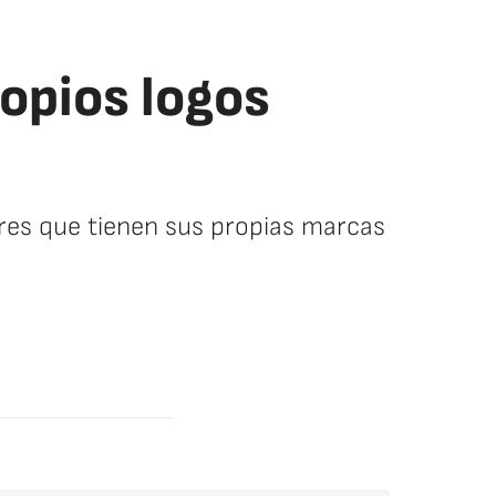
ropios logos
dores que tienen sus propias marcas
facebook
twitter
whatsapp