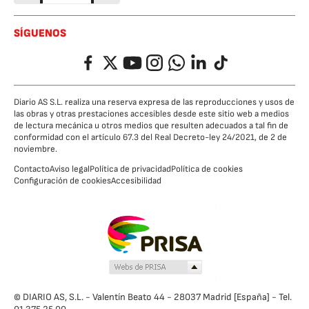
SÍGUENOS
Facebook
Twitter
YouTube
Instagram
Whatsapp
LinkedIn
TikTok
Diario AS S.L. realiza una reserva expresa de las reproducciones y usos de
las obras y otras prestaciones accesibles desde este sitio web a medios
de lectura mecánica u otros medios que resulten adecuados a tal fin de
conformidad con el artículo 67.3 del Real Decreto-ley 24/2021, de 2 de
noviembre.
Contacto
Aviso legal
Política de privacidad
Política de cookies
Configuración de cookies
Accesibilidad
© DIARIO AS, S.L. - Valentín Beato 44 - 28037 Madrid [España] - Tel.