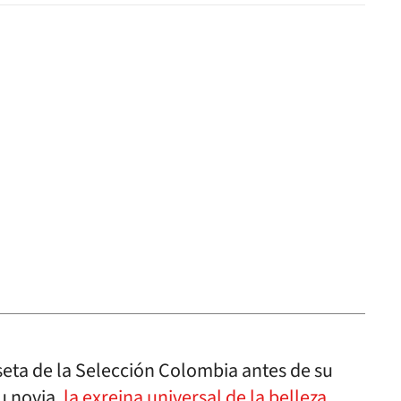
seta de la Selección Colombia antes de su
u novia,
la exreina universal de la belleza,