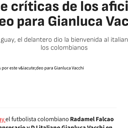
e críticas de los afi
eo para Gianluca Va
guay, el delantero dio la bienvenida al itali
los colombianos
facebook
twitter
whatsapp
ay
el futbolista colombiano
Radamel Falcao
mpresario y DJ italiano Gianluca Vacchi en