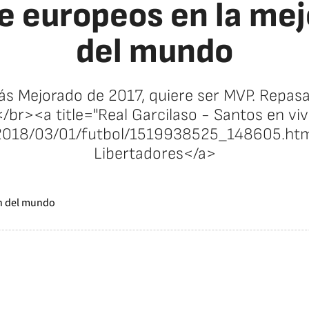
e europeos en la me
del mundo
s Mejorado de 2017, quiere ser MVP. Repasam
</br><a title="Real Garcilaso - Santos en vi
/2018/03/01/futbol/1519938525_148605.html
Libertadores</a>