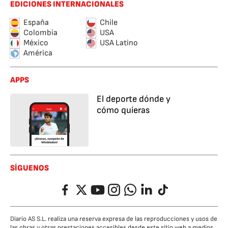
EDICIONES INTERNACIONALES
España
Chile
Colombia
USA
México
USA Latino
América
APPS
El deporte dónde y
cómo quieras
SÍGUENOS
Facebook
Twitter
YouTube
Instagram
Whatsapp
LinkedIn
TikTok
Diario AS S.L. realiza una reserva expresa de las reproducciones y usos de
las obras y otras prestaciones accesibles desde este sitio web a medios