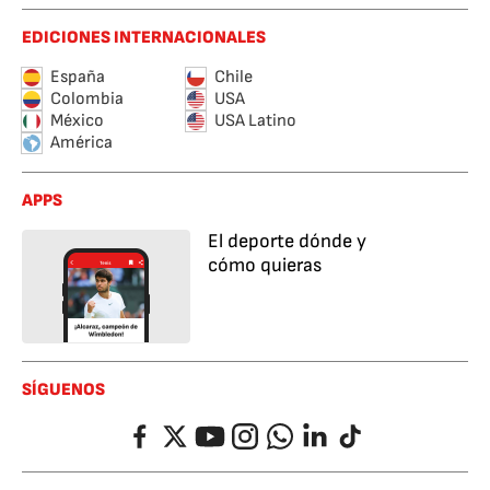
EDICIONES INTERNACIONALES
España
Chile
Colombia
USA
México
USA Latino
América
APPS
El deporte dónde y
cómo quieras
SÍGUENOS
Facebook
Twitter
YouTube
Instagram
Whatsapp
LinkedIn
TikTok