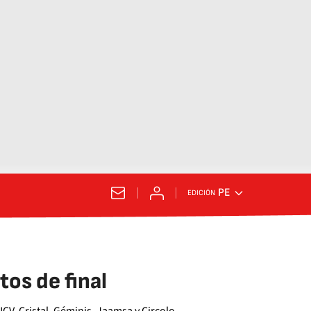
PE
EDICIÓN
tos de final