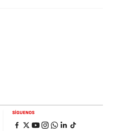
SÍGUENOS
Facebook
Twitter
YouTube
Instagram
Whatsapp
LinkedIn
TikTok