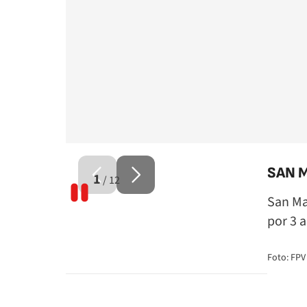
SAN M
1
12
San Ma
por 3 
Foto: FPV
facebook
twitter
whatsapp