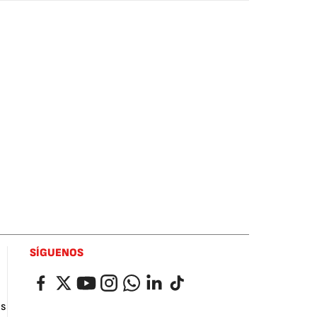
SÍGUENOS
Facebook
Twitter
YouTube
Instagram
Whatsapp
LinkedIn
TikTok
as