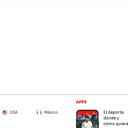
APPS
USA
México
El deporte
dónde y
cómo quier