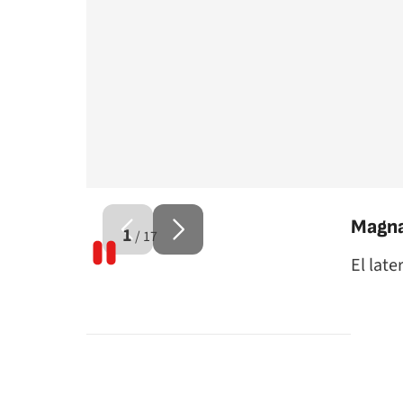
Magna
1
17
El late
facebook
twitter
whatsapp