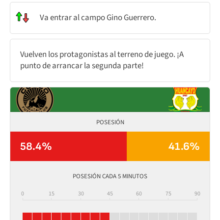
Va entrar al campo Gino Guerrero.
Vuelven los protagonistas al terreno de juego. ¡A
punto de arrancar la segunda parte!
POSESIÓN
58.4%
41.6%
POSESIÓN CADA 5 MINUTOS
0
15
30
45
60
75
90