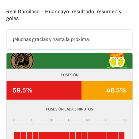
Real Garcilaso - Huancayo: resultado, resumen y
goles
¡Muchas gracias y hasta la próxima!
POSESIÓN
59.5%
40.5%
POSESIÓN CADA 5 MINUTOS
0
15
30
45
60
75
90