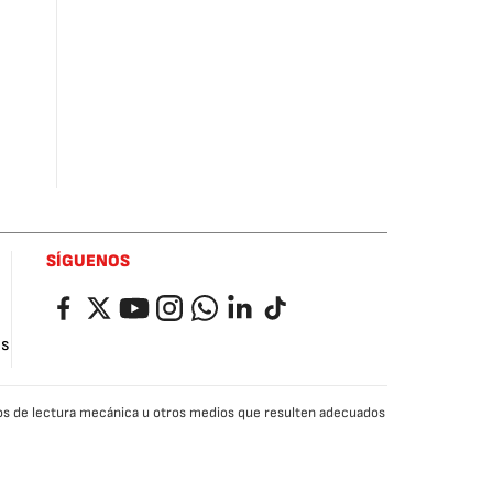
SÍGUENOS
Facebook
Twitter
YouTube
Instagram
Whatsapp
LinkedIn
TikTok
as
edios de lectura mecánica u otros medios que resulten adecuados