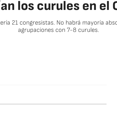
rían los curules en e
ería 21 congresistas. No habrá mayoría abso
agrupaciones con 7-8 curules.
facebook
twitter
whatsapp