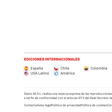
EDICIONES INTERNACIONALES
España
Chile
Colombia
USA Latino
América
Diario AS S.L. realiza una reserva expresa de las reproduccion
a tal fin de conformidad con el artículo 67.3 del Real Decreto-
Contacto
Aviso legal
Política de privacidad
Política de cookies
Con