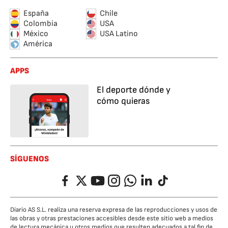
España
Chile
Colombia
USA
México
USA Latino
América
APPS
El deporte dónde y
cómo quieras
SÍGUENOS
Facebook
Twitter
YouTube
Instagram
Whatsapp
LinkedIn
TikTok
Diario AS S.L. realiza una reserva expresa de las reproducciones y usos de
las obras y otras prestaciones accesibles desde este sitio web a medios
de lectura mecánica u otros medios que resulten adecuados a tal fin de