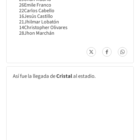
26
Emile Franco
22
Carlos Cabello
16
Jesús Castillo
21
Jhilmar Lobatón
14
Christopher Olivares
28
Jhon Marchán
Así fue la llegada de
Cristal
al estadio.