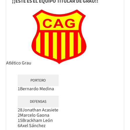
¡¡ESTE ES EL EQUIPO TITULAR DE GRAU!!
Atlético Grau
PORTERO
1
Bernardo Medina
DEFENSAS
28
Jonathan Acasiete
2
Marcelo Gaona
15
Brackham León
6
Axel Sánchez