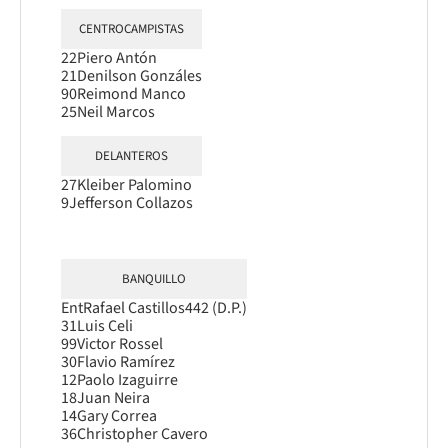
CENTROCAMPISTAS
22
Piero Antón
21
Denilson Gonzáles
90
Reimond Manco
25
Neil Marcos
DELANTEROS
27
Kleiber Palomino
9
Jefferson Collazos
BANQUILLO
Ent
Rafael Castillo
s442 (D.P.)
31
Luis Celi
99
Victor Rossel
30
Flavio Ramírez
12
Paolo Izaguirre
18
Juan Neira
14
Gary Correa
36
Christopher Cavero