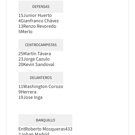
DEFENSAS
15
Junior Huerto
4
Gianfranco Chávez
13
Renzo Revoredo
5
Merlo
CENTROCAMPISTAS
25
Martín Távara
23
Jorge Cazulo
20
Kevin Sandoval
DELANTEROS
11
Washington Corozo
9
Herrera
19
Jose Inga
BANQUILLO
Ent
Roberto Mosquera
s433
2
Johan Madrid