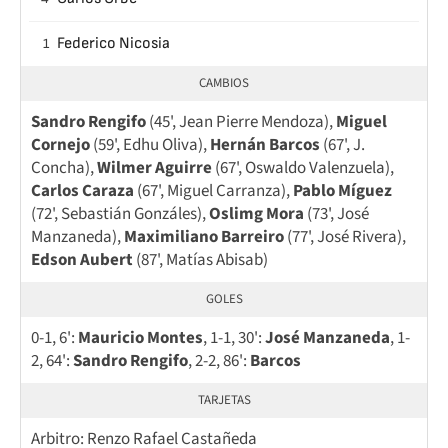
Federico Nicosia
1
CAMBIOS
Sandro Rengifo
(45', Jean Pierre Mendoza),
Miguel
Cornejo
(59', Edhu Oliva),
Hernán Barcos
(67', J.
Concha),
Wilmer Aguirre
(67', Oswaldo Valenzuela),
Carlos Caraza
(67', Miguel Carranza),
Pablo Míguez
(72', Sebastián Gonzáles),
Oslimg Mora
(73', José
Manzaneda),
Maximiliano Barreiro
(77', José Rivera),
Edson Aubert
(87', Matías Abisab)
GOLES
0-1, 6':
Mauricio Montes
, 1-1, 30':
José Manzaneda
, 1-
2, 64':
Sandro Rengifo
, 2-2, 86':
Barcos
TARJETAS
Arbitro: Renzo Rafael Castañeda