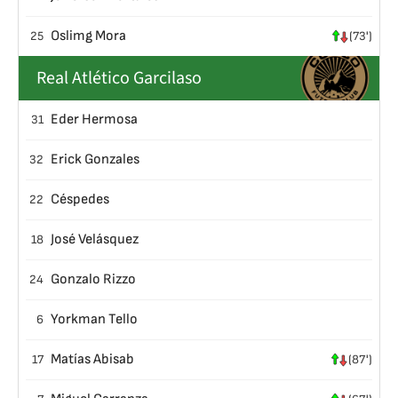
Oslimg Mora
25
(73')
Real Atlético Garcilaso
Eder Hermosa
31
Erick Gonzales
32
Céspedes
22
José Velásquez
18
Gonzalo Rizzo
24
Yorkman Tello
6
Matías Abisab
17
(87')