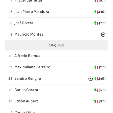
Miguel Carranza
7
(67')
Jean Pierre Mendoza
15
(45')
José Rivera
8
(77')
Mauricio Montes
9
BANQUILLO
Alfredo Ramua
10
Maximiliano Barreiro
11
(77')
Sandro Rengifo
23
(45')
Carlos Caraza
12
(67')
Edson Aubert
14
(87')
Carlos Orbe
4