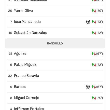
Yamir Oliva
20
(59')
José Manzaneda
7
(73')
Sebastián Gonzáles
19
(72')
BANQUILLO
Aguirre
15
(67')
Pablo Míguez
6
(72')
Franco Saravia
32
Barcos
9
(67')
Miguel Cornejo
8
(59')
Jefferson Portales
4