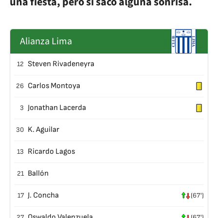
una fiesta, pero sí sacó alguna sonrisa.
Alianza Lima
Steven Rivadeneyra
12
Carlos Montoya
26
Jonathan Lacerda
3
K. Aguilar
30
Ricardo Lagos
13
Ballón
21
J. Concha
17
(67')
Oswaldo Valenzuela
27
(67')