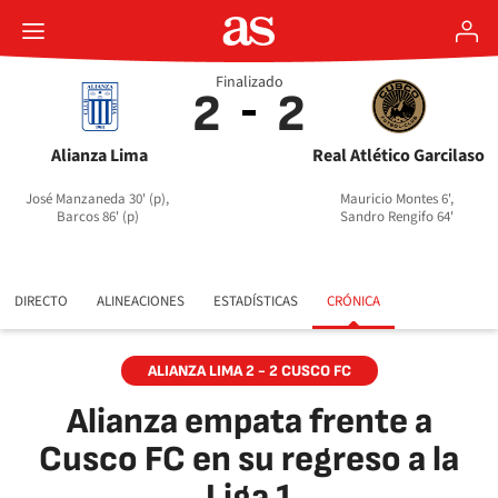
Finalizado
2
2
Alianza Lima
Real Atlético Garcilaso
José Manzaneda 30' (p),
Mauricio Montes 6',
Barcos 86' (p)
Sandro Rengifo 64'
DIRECTO
ALINEACIONES
ESTADÍSTICAS
CRÓNICA
ALIANZA LIMA 2 - 2 CUSCO FC
Alianza empata frente a
Cusco FC en su regreso a la
Liga 1