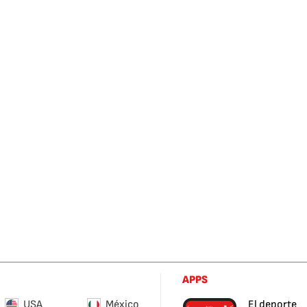
APPS
USA
México
El deporte