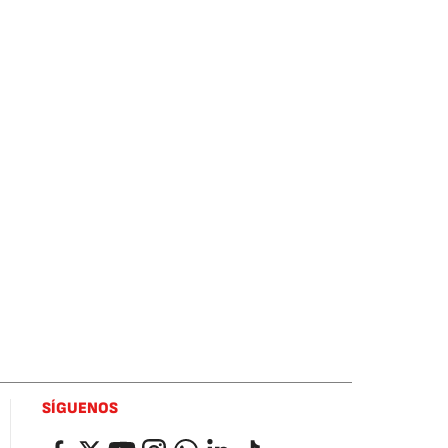
SÍGUENOS
Facebook
Twitter
YouTube
Instagram
Whatsapp
LinkedIn
TikTok