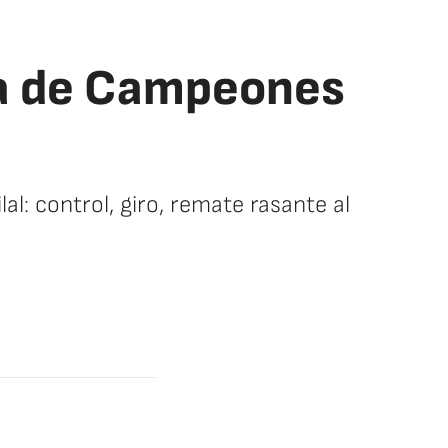
iga de Campeones
al: control, giro, remate rasante al
facebook
twitter
whatsapp