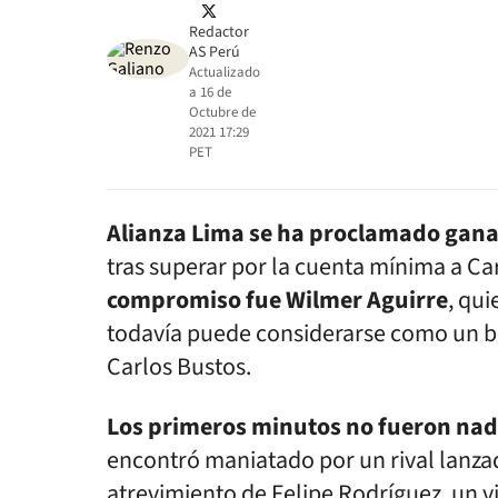
twitter
Redactor
AS Perú
Actualizado
a
16 de
Octubre de
2021 17:29
PET
Alianza Lima se ha proclamado gana
tras superar por la cuenta mínima a Ca
compromiso fue Wilmer Aguirre
, qu
todavía puede considerarse como un bal
Carlos Bustos.
Los primeros minutos no fueron nad
encontró maniatado por un rival lanza
atrevimiento de Felipe Rodríguez, un vi