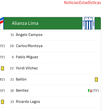
Noticias
Estadísticas
Alianza Lima
Ángelo Campos
31
Carlos Montoya
73')
26
Pablo Míguez
73')
6
Yordi Vílchez
22
Ballón
81')
21
Benítez
60')
16
(73')
Ricardo Lagos
13