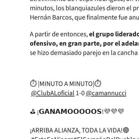
minutos, los blanquiazules dieron el p
Hernán Barcos, que finalmente fue anu
A partir de entonces,
el grupo liderad
ofensivo, en gran parte, por el adel
se hizo demasiado parejo en la cancha 
⏱ |MINUTO A MINUTO|⏱
@ClubALoficial
1-0
@camannucci
⛳️ ¡𝗚𝗔𝗡𝗔𝗠𝗢𝗢𝗢𝗢𝗢𝗦!💜💜💜
¡ARRIBA ALIANZA, TODA LA VIDA!🟣