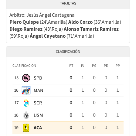
TARJETAS
Arbitro: Jesús Ángel Cartagena
Piero Quispe
(24',Amarilla)
Aldo Corzo
(36',Amarilla)
Diego Ramírez
(43',Roja)
Alonso Tamariz Ramirez
(59',Roja)
Ángel Cayetano
(71',Amarilla)
CLASIFICACIÓN
CLASIFICACIÓN
PT
PJ
PG
PE
PP
SPB
0
1
0
0
1
15
MAN
0
1
0
0
1
16
SCR
0
1
0
0
1
17
USM
0
1
0
0
1
18
ACA
0
1
0
0
1
19