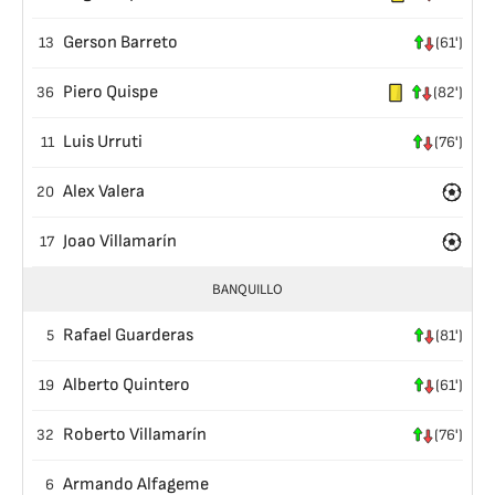
Gerson Barreto
13
(61')
Piero Quispe
36
(82')
Luis Urruti
11
(76')
Alex Valera
20
Joao Villamarín
17
BANQUILLO
Rafael Guarderas
5
(81')
Alberto Quintero
19
(61')
Roberto Villamarín
32
(76')
Armando Alfageme
6