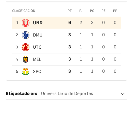
CLASIFICACIÓN
PT
PJ
PG
PE
PP
UND
6
2
2
0
0
1
DMU
3
1
1
0
0
2
UTC
3
1
1
0
0
3
MEL
3
1
1
0
0
4
SPO
3
1
1
0
0
5
Etiquetado en
:
Universitario de Deportes
Liga peruana
Ligas fútbol
Equipos
Fútbol
Competiciones
Deportes