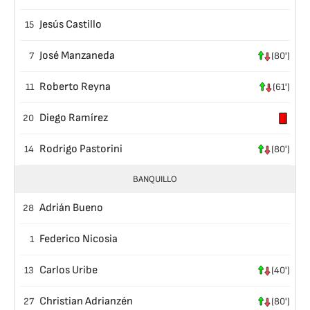
Jesús Castillo
15
José Manzaneda
7
(80')
Roberto Reyna
11
(61')
Diego Ramírez
20
Rodrigo Pastorini
14
(80')
BANQUILLO
Adrián Bueno
28
Federico Nicosia
1
Carlos Uribe
13
(40')
Christian Adrianzén
27
(80')