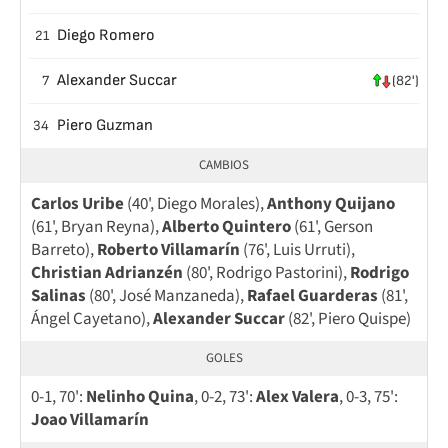
Diego Romero
21
Alexander Succar
7
(82')
Piero Guzman
34
CAMBIOS
Carlos Uribe
(40', Diego Morales),
Anthony Quijano
(61', Bryan Reyna),
Alberto Quintero
(61', Gerson
Barreto),
Roberto Villamarín
(76', Luis Urruti),
Christian Adrianzén
(80', Rodrigo Pastorini),
Rodrigo
Salinas
(80', José Manzaneda),
Rafael Guarderas
(81',
Ángel Cayetano),
Alexander Succar
(82', Piero Quispe)
GOLES
0-1, 70':
Nelinho Quina
, 0-2, 73':
Alex Valera
, 0-3, 75':
Joao Villamarín