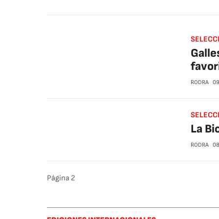
SELECC
Galle
favor
RODRA
09
SELECC
La Bi
RODRA
08
Página
2