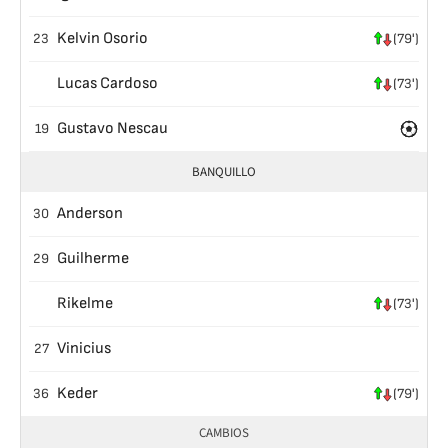
Kelvin Osorio
23
(79')
Lucas Cardoso
(73')
Gustavo Nescau
19
BANQUILLO
Anderson
30
Guilherme
29
Rikelme
(73')
Vinicius
27
Keder
36
(79')
CAMBIOS