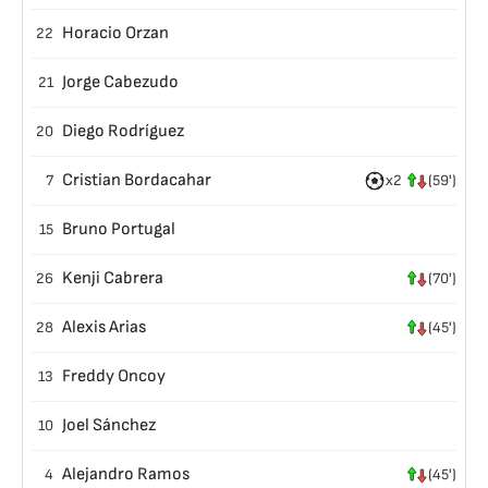
Horacio Orzan
22
Jorge Cabezudo
21
Diego Rodríguez
20
Cristian Bordacahar
7
x2
(59')
Bruno Portugal
15
Kenji Cabrera
26
(70')
Alexis Arias
28
(45')
Freddy Oncoy
13
Joel Sánchez
10
Alejandro Ramos
4
(45')