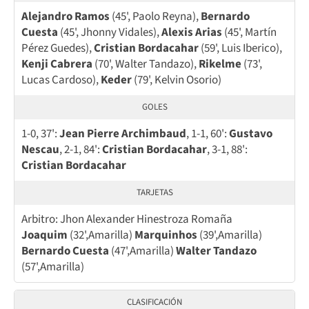
Alejandro Ramos
(45', Paolo Reyna),
Bernardo
Cuesta
(45', Jhonny Vidales),
Alexis Arias
(45', Martín
Pérez Guedes),
Cristian Bordacahar
(59', Luis Iberico),
Kenji Cabrera
(70', Walter Tandazo),
Rikelme
(73',
Lucas Cardoso),
Keder
(79', Kelvin Osorio)
GOLES
1-0, 37':
Jean Pierre Archimbaud
, 1-1, 60':
Gustavo
Nescau
, 2-1, 84':
Cristian Bordacahar
, 3-1, 88':
Cristian Bordacahar
TARJETAS
Arbitro: Jhon Alexander Hinestroza Romaña
Joaquim
(32',Amarilla)
Marquinhos
(39',Amarilla)
Bernardo Cuesta
(47',Amarilla)
Walter Tandazo
(57',Amarilla)
CLASIFICACIÓN