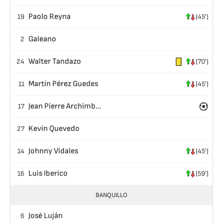
Paolo Reyna
19
(45')
Galeano
2
Walter Tandazo
24
(70')
Martín Pérez Guedes
11
(45')
Jean Pierre Archimbaud
17
Kevin Quevedo
27
Johnny Vidales
14
(45')
Luis Iberíco
16
(59')
BANQUILLO
José Luján
6