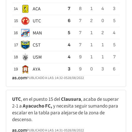
ACA
7
8
1
4
3
14
UTC
6
7
2
0
5
15
MAN
5
7
1
2
4
16
CST
4
7
1
1
5
17
USM
4
9
1
1
7
18
AYA
3
9
0
3
6
19
as.com
PUBLICADO A LAS:
14:32
-05
28/08/2022
UTC
, en el puesto 15 del
Clausura
, acaba de superar
2-1 a
Ayacucho FC,
y necesita seguir sumando para
escalar en la tabla para alejarse de la zona de
descenso.
as.com
PUBLICADO A LAS:
14:31
-05
28/08/2022