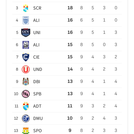
SCR
18
8
5
3
0
3
ALI
16
6
5
1
0
4
UNI
16
9
5
1
3
5
ALI
15
8
5
0
3
6
CIE
15
9
4
3
2
7
UND
14
9
4
2
3
8
DBI
13
9
4
1
4
9
SPB
13
9
4
1
4
10
ADT
11
9
3
2
4
11
DMU
10
9
2
4
3
12
SPO
9
8
2
3
3
13