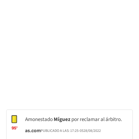
Amonestado
Míguez
por reclamar al árbitro.
95'
as.com
PUBLICADO A LAS:
17:25
-05
28/08/2022