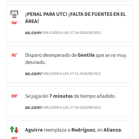
¡PENAL PARA UTC! ¡FALTA DE FUENTES EN EL
ÁREA!
94'
as.com
PUBLICADO A LAS:
17:24
-05
28/08/2022
Disparo desesperado de
Gentile
que se va muy
91'
desviado.
as.com
PUBLICADO A LAS:
17:21
-05
28/08/2022
Se jugarán
7 minutos
de tiempo añadido.
89'
as.com
PUBLICADO A LAS:
17:18
-05
28/08/2022
Aguirre
reemplaza a
Rodríguez
, en
Alianza
.
80'