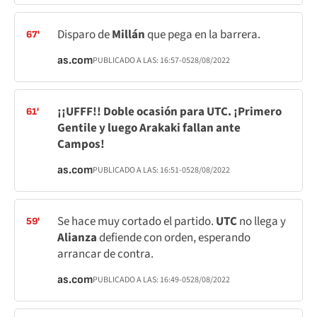
Disparo de
Millán
que pega en la barrera.
67'
as.com
PUBLICADO A LAS:
16:57
-05
28/08/2022
¡¡UFFF!! Doble ocasión para UTC. ¡Primero
61'
Gentile y luego Arakaki fallan ante
Campos!
as.com
PUBLICADO A LAS:
16:51
-05
28/08/2022
Se hace muy cortado el partido.
UTC
no llega y
59'
Alianza
defiende con orden, esperando
arrancar de contra.
as.com
PUBLICADO A LAS:
16:49
-05
28/08/2022