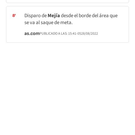
Disparo de
Mejía
desde el borde del área que
8'
se va al saque de meta.
as.com
PUBLICADO A LAS:
15:41
-05
28/08/2022