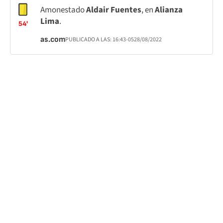
Amonestado
Aldair Fuentes
, en
Alianza
Lima
.
54'
as.com
PUBLICADO A LAS:
16:43
-05
28/08/2022