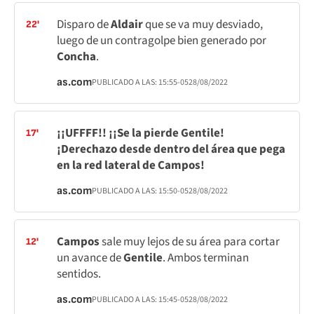
Disparo de
Aldair
que se va muy desviado,
22'
luego de un contragolpe bien generado por
Concha
.
as.com
PUBLICADO A LAS:
15:55
-05
28/08/2022
¡¡UFFFF!! ¡¡Se la pierde Gentile!
17'
¡Derechazo desde dentro del área que pega
en la red lateral de Campos!
as.com
PUBLICADO A LAS:
15:50
-05
28/08/2022
Campos
sale muy lejos de su área para cortar
12'
un avance de
Gentile
. Ambos terminan
sentidos.
as.com
PUBLICADO A LAS:
15:45
-05
28/08/2022