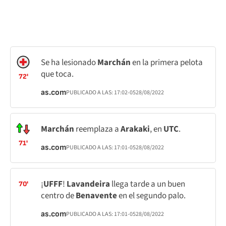
Se ha lesionado
Marchán
en la primera pelota
que toca.
72'
as.com
PUBLICADO A LAS:
17:02
-05
28/08/2022
Marchán
reemplaza a
Arakaki
, en
UTC
.
71'
as.com
PUBLICADO A LAS:
17:01
-05
28/08/2022
¡
UFFF
!
Lavandeira
llega tarde a un buen
70'
centro de
Benavente
en el segundo palo.
as.com
PUBLICADO A LAS:
17:01
-05
28/08/2022