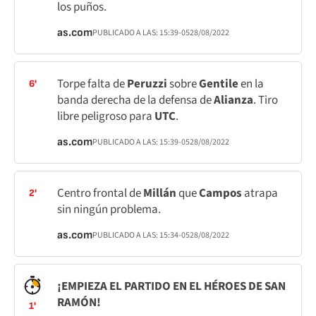
los puños.
as.com
PUBLICADO A LAS:
15:39
-05
28/08/2022
Torpe falta de
Peruzzi
sobre
Gentile
en la
6'
banda derecha de la defensa de
Alianza
. Tiro
libre peligroso para
UTC
.
as.com
PUBLICADO A LAS:
15:39
-05
28/08/2022
Centro frontal de
Millán
que
Campos
atrapa
2'
sin ningún problema.
as.com
PUBLICADO A LAS:
15:34
-05
28/08/2022
¡EMPIEZA EL PARTIDO EN EL HÉROES DE SAN
RAMÓN!
1'