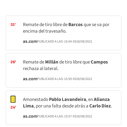
Remate de tiro libre de
Barcos
que se va por
31'
encima del travesaño.
as.com
PUBLICADO A LAS:
16:04
-05
28/08/2022
Remate de
Millán
de tiro libre que
Campos
26'
rechaza al lateral.
as.com
PUBLICADO A LAS:
15:59
-05
28/08/2022
Amonestado
Pablo Lavandeira
, en
Alianza
Lima
, por una falta desde atrás a
Carlo Diez
.
24'
as.com
PUBLICADO A LAS:
15:57
-05
28/08/2022