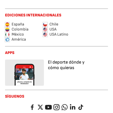
Alianza Lima
EDICIONES INTERNACIONALES
España
Chile
Colombia
USA
México
USA Latino
América
APPS
El deporte dónde y
cómo quieras
SÍGUENOS
Facebook
Twitter
YouTube
Instagram
Whatsapp
LinkedIn
TikTok