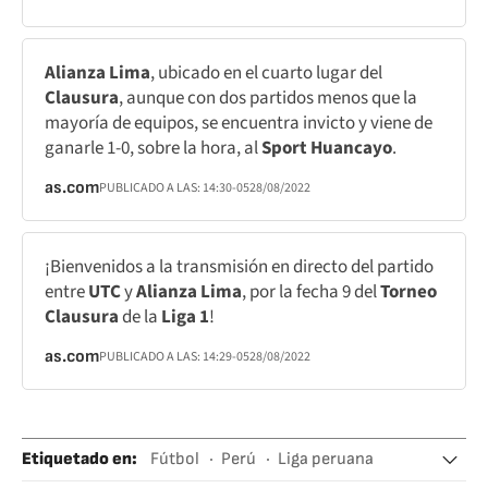
Alianza Lima
, ubicado en el cuarto lugar del
Clausura
, aunque con dos partidos menos que la
mayoría de equipos, se encuentra invicto y viene de
ganarle 1-0, sobre la hora, al
Sport Huancayo
.
as.com
PUBLICADO A LAS:
14:30
-05
28/08/2022
¡Bienvenidos a la transmisión en directo del partido
entre
UTC
y
Alianza Lima
, por la fecha 9 del
Torneo
Clausura
de la
Liga 1
!
as.com
PUBLICADO A LAS:
14:29
-05
28/08/2022
Etiquetado en
:
Fútbol
Perú
Liga peruana