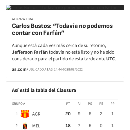
ALIANZA LIMA
Carlos Bustos: “Todavía no podemos
contar con Farfán”
Aunque está cada vez más cerca de su retorno,
Jefferson Farfán
todavía no está listo y no ha sido
considerado para el partido de esta tarde ante
UTC
.
as.com
PUBLICADO A LAS:
14:44
-05
28/08/2022
Así está la tabla del Clausura
GRUPO A
PT
PJ
PG
PE
PP
AGR
20
9
6
2
1
1
MEL
18
7
6
0
1
2