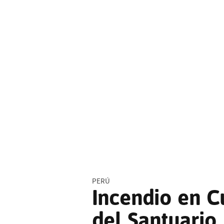
PERÚ
Incendio en C
del Santuario