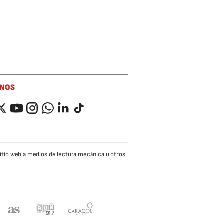
ENOS
ok
itter
YouTube
Instagram
Whatsapp
LinkedIn
TikTok
 sitio web a medios de lectura mecánica u otros