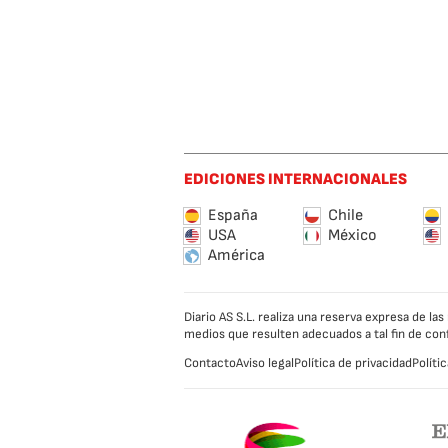
EDICIONES INTERNACIONALES
España
Chile
USA
México
América
Diario AS S.L. realiza una reserva expresa de l
medios que resulten adecuados a tal fin de con
Contacto
Aviso legal
Política de privacidad
Políti
Caracol