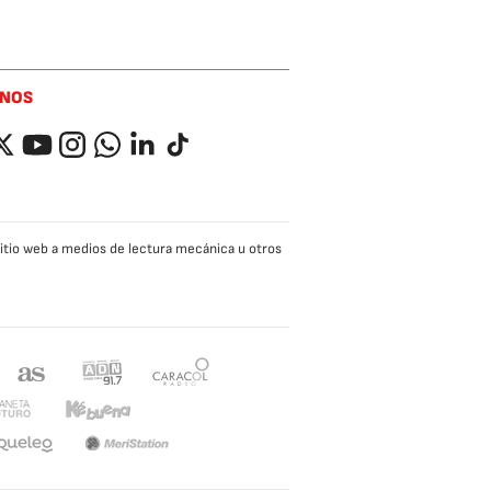
ENOS
ok
itter
YouTube
Instagram
Whatsapp
LinkedIn
TikTok
 sitio web a medios de lectura mecánica u otros