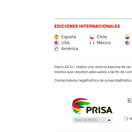
EDICIONES INTERNACIONALES
España
Chile
USA
México
América
Diario AS S.L. realiza una reserva expresa de l
medios que resulten adecuados a tal fin de con
Contacto
Aviso legal
Política de privacidad
Políti
Caracol
na
station