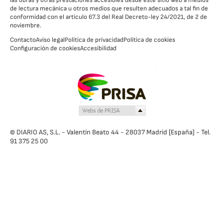
las obras y otras prestaciones accesibles desde este sitio web a medios
de lectura mecánica u otros medios que resulten adecuados a tal fin de
conformidad con el artículo 67.3 del Real Decreto-ley 24/2021, de 2 de
noviembre.
Contacto
Aviso legal
Política de privacidad
Política de cookies
Configuración de cookies
Accesibilidad
© DIARIO AS, S.L. - Valentín Beato 44 - 28037 Madrid [España] - Tel.
91 375 25 00