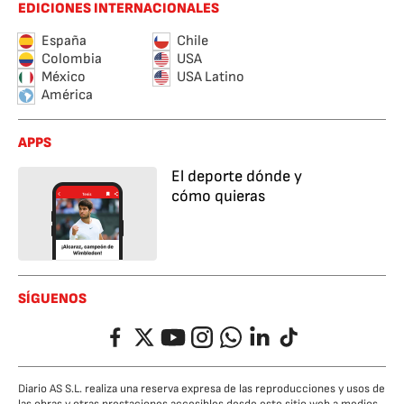
EDICIONES INTERNACIONALES
España
Chile
Colombia
USA
México
USA Latino
América
APPS
El deporte dónde y
cómo quieras
SÍGUENOS
Facebook
Twitter
YouTube
Instagram
Whatsapp
LinkedIn
TikTok
Diario AS S.L. realiza una reserva expresa de las reproducciones y usos de