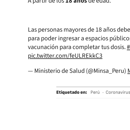
A partir de los
18 años
de edad.
Las personas mayores de 18 años deben
para poder ingresar a espacios público
vacunación para completar tus dosis.
pic.twitter.com/feULREkkC3
— Ministerio de Salud (@Minsa_Peru)
Etiquetado en
:
Perú
Coronaviru