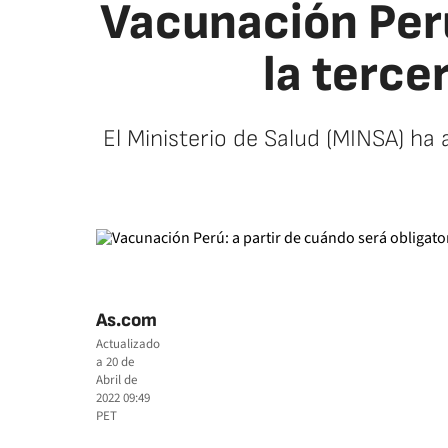
Vacunación Perú
la terce
El Ministerio de Salud (MINSA) ha
As.com
Actualizado
a
20 de
Abril de
2022 09:49
PET