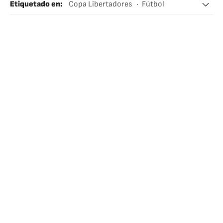
Etiquetado en
:
Copa Libertadores
Fútbol
Alianza Lima
Atlético Mineiro
Perú