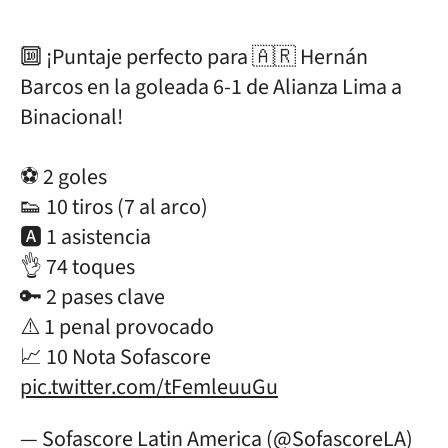
🔟 ¡Puntaje perfecto para 🇦🇷 Hernán
Barcos en la goleada 6-1 de Alianza Lima a
Binacional!
⚽ 2 goles
👟 10 tiros (7 al arco)
🅰️ 1 asistencia
👌 74 toques
🔑 2 pases clave
⚠️ 1 penal provocado
📈 10 Nota Sofascore
pic.twitter.com/tFemleuuGu
— Sofascore Latin America (@SofascoreLA)