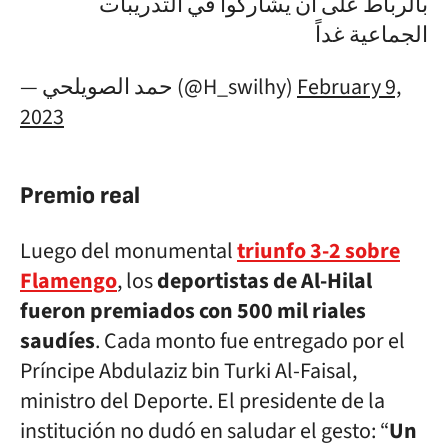
بالرباط على ان يشاركوا في التدريبات
الجماعية غداً
— حمد الصويلحي (@H_swilhy)
February 9,
2023
Premio real
Luego del monumental
triunfo 3-2 sobre
Flamengo
, los
deportistas de Al-Hilal
fueron premiados con 500 mil riales
saudíes
. Cada monto fue entregado por el
Príncipe Abdulaziz bin Turki Al-Faisal,
ministro del Deporte. El presidente de la
institución no dudó en saludar el gesto: “
Un