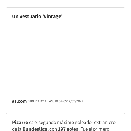
Un vestuario 'vintage'
as.com
PUBLICADO A LAS:
10:02
-05
24/09/2022
Pizarro
es el segundo máximo goleador extranjero
de la
Bundesliga
, con
197 goles
. Fue el primero