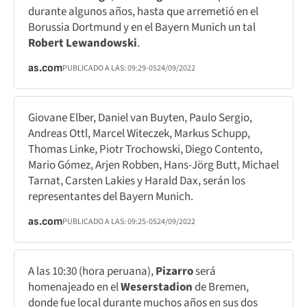
durante algunos años, hasta que arremetió en el
Borussia Dortmund y en el Bayern Munich un tal
Robert Lewandowski
.
as.com
PUBLICADO A LAS:
09:29
-05
24/09/2022
Giovane Elber, Daniel van Buyten, Paulo Sergio,
Andreas Ottl, Marcel Witeczek, Markus Schupp,
Thomas Linke, Piotr Trochowski, Diego Contento,
Mario Gómez, Arjen Robben, Hans-Jörg Butt, Michael
Tarnat, Carsten Lakies y Harald Dax, serán los
representantes del Bayern Munich.
as.com
PUBLICADO A LAS:
09:25
-05
24/09/2022
A las 10:30 (hora peruana),
Pizarro
será
homenajeado en el
Weserstadion
de Bremen,
donde fue local durante muchos años en sus dos