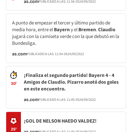
as.com
PUBLICADO A LAS:
11:56
-05
24/09/2022
A punto de empezar el tercer y último partido de
media hora, entre el
Bayern
y el
Bremen
.
Claudio
jugará con la camiseta verde con la que debutó en la
Bundesliga.
as.com
PUBLICADO A LAS:
11:54
-05
24/09/2022
¡Finaliza el segundo partido! Bayern 4 - 4
Amigos de Claudio. Pizarro anotó dos goles
30'
en este encuentro.
as.com
PUBLICADO A LAS:
11:45
-05
24/09/2022
¡GOL DE NELSON HAEDO VALDEZ!
25'
as.com
PUBLICADO A LAS:
11:40
-05
24/09/2022