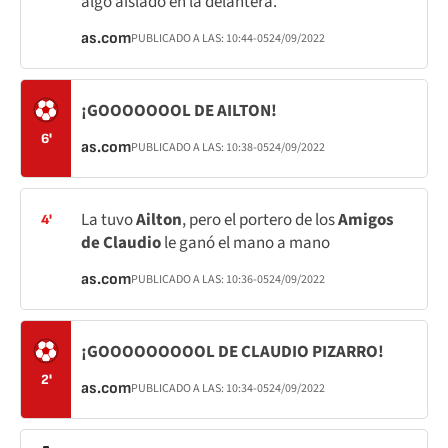
algo aislado en la delantera.
as.com
PUBLICADO A LAS:
10:44
-05
24/09/2022
¡GOOOOOOOL DE AILTON!
6'
as.com
PUBLICADO A LAS:
10:38
-05
24/09/2022
La tuvo
Ailton
, pero el portero de los
Amigos
4'
de Claudio
le ganó el mano a mano
as.com
PUBLICADO A LAS:
10:36
-05
24/09/2022
¡GOOOOOOOOOL DE CLAUDIO PIZARRO!
2'
as.com
PUBLICADO A LAS:
10:34
-05
24/09/2022