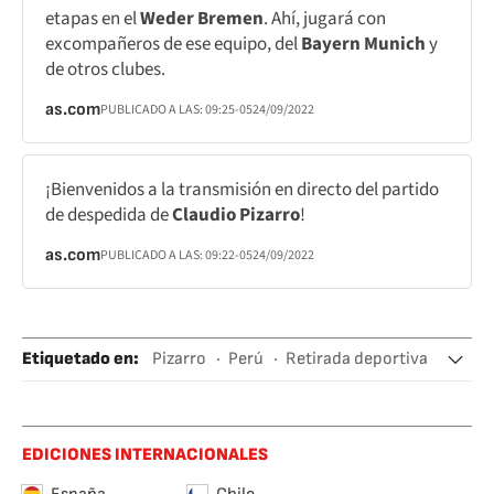
etapas en el
Weder Bremen
. Ahí, jugará con
excompañeros de ese equipo, del
Bayern Munich
y
de otros clubes.
as.com
PUBLICADO A LAS:
09:25
-05
24/09/2022
¡Bienvenidos a la transmisión en directo del partido
de despedida de
Claudio Pizarro
!
as.com
PUBLICADO A LAS:
09:22
-05
24/09/2022
Etiquetado en
:
Pizarro
Perú
Retirada deportiva
Werder Bremen
FC Bayern Múnich
Chelsea FC
EDICIONES INTERNACIONALES