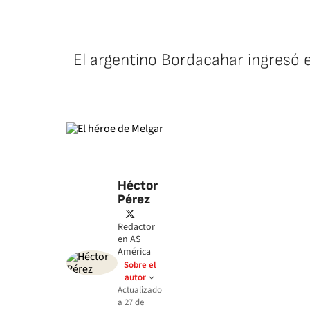
El argentino Bordacahar ingresó e
Héctor
Pérez
twitter
Redactor
en AS
América
Sobre el
autor
Actualizado
a
27 de