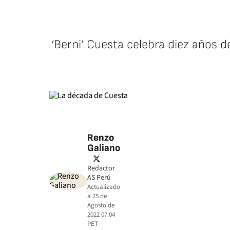
‘Berni’ Cuesta celebra diez años d
Renzo
Galiano
twitter
Redactor
AS Perú
Actualizado
a
25 de
Agosto de
2022 07:04
PET