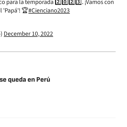
co para la temporada 2️⃣0️⃣2️⃣3️⃣. ¡Vamos con
l 'Papá'! 🏆
#Cienciano2023
o)
December 10, 2022
se queda en Perú