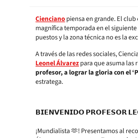
Cienciano
piensa en grande. El club
magnífica temporada en el siguiente 
puestos y la zona técnica no es la ex
A través de las redes sociales, Cien
Leonel Álvarez
para que asuma las r
profesor, a lograr la gloria con el ‘
estratega.
𝗕𝗜𝗘𝗡𝗩𝗘𝗡𝗜𝗗𝗢 𝗣𝗥𝗢𝗙𝗘𝗦𝗢𝗥 𝗟
¡Mundialista 🫶! Presentamos al re