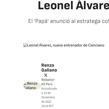
Leonel Álvar
El ‘Papá’ anunció al estratega c
Renzo
Galiano
twitter
Redactor
AS Perú
Actualizado
a
10 de
Diciembre
de 2022
19:14
PET