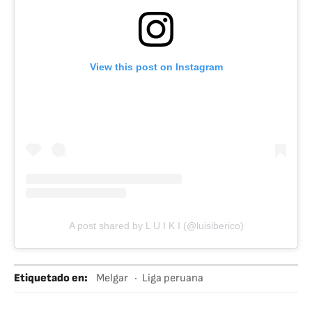
View this post on Instagram
A post shared by L U I K I (@luisiberico)
Etiquetado en
:
Melgar
Liga peruana