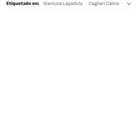
Etiquetado en
:
Gianluca Lapadula
Cagliari Calcio
Selección peruana fútbol
Perú
Gianluigi Buffon