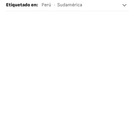
Etiquetado en
:
Perú
Sudamérica
Eintracht Frankfurt
Alemania
Bundesliga
Fútbol
Selección peruana fútbol