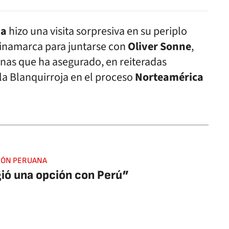
na
hizo una visita sorpresiva en su periplo
inamarca para juntarse con
Oliver Sonne
,
anas que ha asegurado, en reiteradas
la Blanquirroja en el proceso
Norteamérica
IÓN PERUANA
ió una opción con Perú”