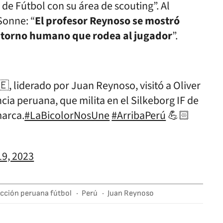
de Fútbol con su área de scouting”. Al
 Sonne: “
El profesor Reynoso se mostró
entorno humano que rodea al jugador
”.
, liderado por Juan Reynoso, visitó a Oliver
ia peruana, que milita en el Silkeborg IF de
marca.
#LaBicolorNosUne
#ArribaPerú
💪🏻
19, 2023
cción peruana fútbol
Perú
Juan Reynoso