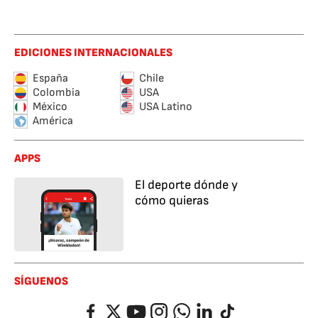
EDICIONES INTERNACIONALES
España
Chile
Colombia
USA
México
USA Latino
América
APPS
El deporte dónde y
cómo quieras
SÍGUENOS
Facebook
Twitter
YouTube
Instagram
Whatsapp
LinkedIn
TikTok