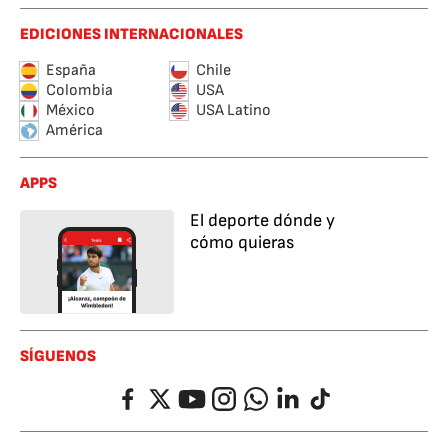
EDICIONES INTERNACIONALES
España
Chile
Colombia
USA
México
USA Latino
América
APPS
El deporte dónde y
cómo quieras
SÍGUENOS
Facebook
Twitter
YouTube
Instagram
Whatsapp
LinkedIn
TikTok