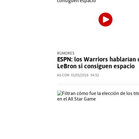
RUMORES
ESPN: los Warriors hablarían 
LeBron si consiguen espacio
AS.COM
01/02/2018
04:52