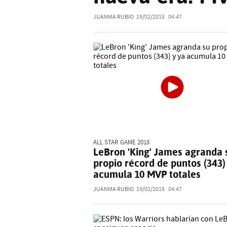
JUANMA RUBIO
19/02/2018
04:47
ALL STAR GAME 2018
LeBron 'King' James agranda 
propio récord de puntos (343)
acumula 10 MVP totales
JUANMA RUBIO
19/02/2018
04:47