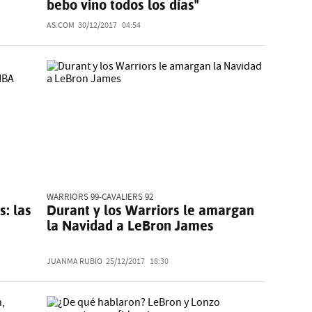
bebo vino todos los días"
AS.COM
30/12/2017
04:54
WARRIORS 99-CAVALIERS 92
s: las
Durant y los Warriors le amargan
la Navidad a LeBron James
JUANMA RUBIO
25/12/2017
18:30