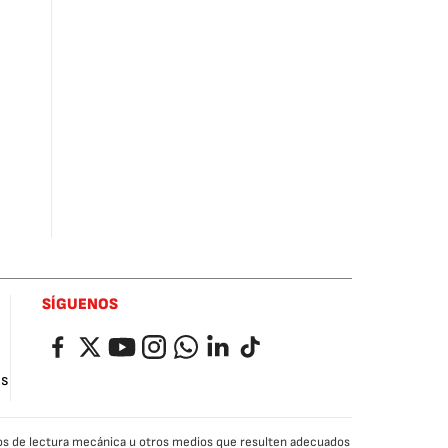
SÍGUENOS
Facebook
Twitter
YouTube
Instagram
Whatsapp
LinkedIn
TikTok
as
edios de lectura mecánica u otros medios que resulten adecuados